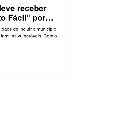
eve receber
o Fácil" por
eputada
dade de incluir o município
us
o famílias vulneráveis. Com o