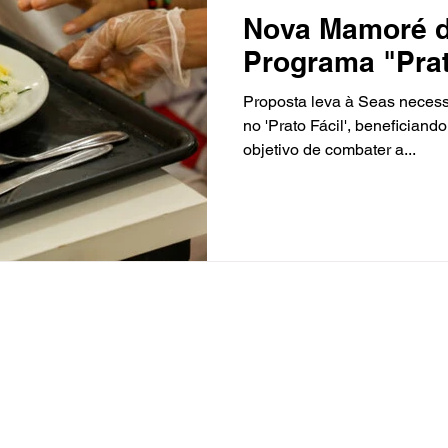
Nova Mamoré d
Programa "Prat
indicação da d
Proposta leva à Seas necessi
Cláudia de Jes
no 'Prato Fácil', beneficiand
objetivo de combater a...