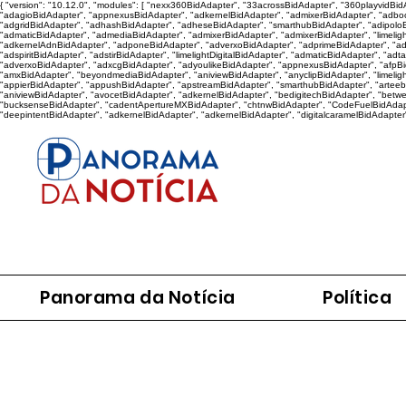
{ "version": "10.12.0", "modules": [ "nexx360BidAdapter", "33acrossBidAdapter", "360playvidB
"adagioBidAdapter", "appnexusBidAdapter", "adkernelBidAdapter", "admixerBidAdapter", "adboo
"adgridBidAdapter", "adhashBidAdapter", "adheseBidAdapter", "smarthubBidAdapter", "adipoloB
"admaticBidAdapter", "admediaBidAdapter", "admixerBidAdapter", "admixerBidAdapter", "limelig
"adkernelAdnBidAdapter", "adponeBidAdapter", "adverxoBidAdapter", "adprimeBidAdapter", "adqu
"adspiritBidAdapter", "adstirBidAdapter", "limelightDigitalBidAdapter", "admaticBidAdapter", "ad
"adverxoBidAdapter", "adxcgBidAdapter", "adyoulikeBidAdapter", "appnexusBidAdapter", "afpBidAd
"amxBidAdapter", "beyondmediaBidAdapter", "aniviewBidAdapter", "anyclipBidAdapter", "limeligh
"appierBidAdapter", "appushBidAdapter", "apstreamBidAdapter", "smarthubBidAdapter", "arteeb
"aniviewBidAdapter", "avocetBidAdapter", "adkernelBidAdapter", "bedigitechBidAdapter", "betw
"bucksenseBidAdapter", "cadentApertureMXBidAdapter", "chtnwBidAdapter", "CodeFuelBidAdapte
"deepintentBidAdapter", "adkernelBidAdapter", "adkernelBidAdapter", "digitalcaramelBidAdapter
Panorama da Notícia
Política