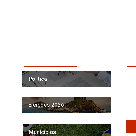
Categorias + Comentadas
Dú
Política
ão!
INS
rte.
ATU
Eleições 2026
Municípios