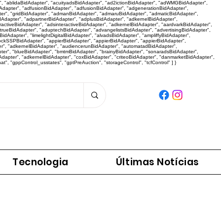
r", "ablidaBidAdapter", "acuityadsBidAdapter", "ad2ictionBidAdapter", "adWMGBidAdapter",
dapter", "adfusionBidAdapter", "adfusionBidAdapter", "adgenerationBidAdapter",
er", "gridBidAdapter", "admanBidAdapter", "admaruBidAdapter", "admaticBidAdapter",
dAdapter", "adpartnerBidAdapter", "adplusBidAdapter", "adkernelBidAdapter",
activeBidAdapter", "adsinteractiveBidAdapter", "adkernelBidAdapter", "aardvarkBidAdapter",
"adtrueBidAdapter", "aduptechBidAdapter", "advangelistsBidAdapter", "advertisingBidAdapter",
dAdapter", "limelightDigitalBidAdapter", "alvadsBidAdapter", "ampliffyBidAdapter",
tockSSPBidAdapter", "appierBidAdapter", "appierBidAdapter", "appierBidAdapter",
r", "adkernelBidAdapter", "audiencerunBidAdapter", "automatadBidAdapter",
pter", "blueBidAdapter", "bmtmBidAdapter", "brainyBidAdapter", "sonaradsBidAdapter",
apter", "adkernelBidAdapter", "coxBidAdapter", "criteoBidAdapter", "danmarketBidAdapter",
 "gppControl_usstates", "gptPreAuction", "storageControl", "tcfControl" ] }
Panorama da Notícia
Tecnologia
Últimas Notícias