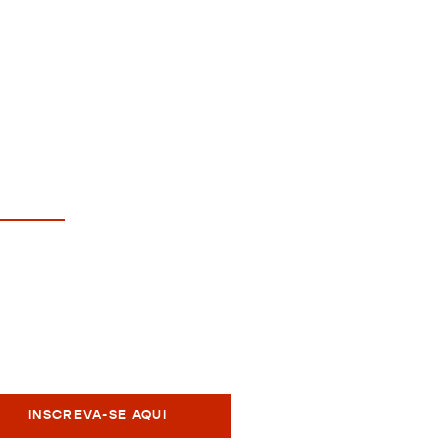
vidas?
panoramadanoticiaoficial@gmail.com
CREVA SEU EMAIL PARA RECEBER
ALIZAÇÕES, POSTS E NOVIDADES
INSCREVA-SE AQUI