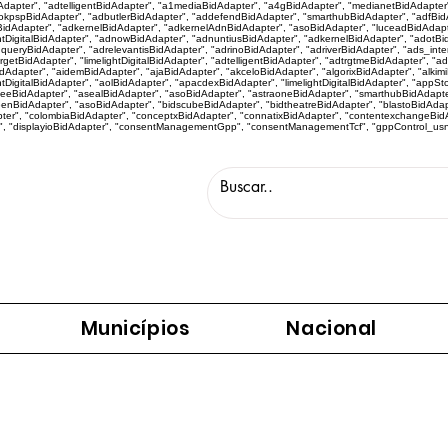
idAdapter", "adtelligentBidAdapter", "a1mediaBidAdapter", "a4gBidAdapter", "medianetBidAdapte
kpspBidAdapter", "adbutlerBidAdapter", "addefendBidAdapter", "smarthubBidAdapter", "adfBidA
idAdapter", "adkernelBidAdapter", "adkernelAdnBidAdapter", "asoBidAdapter", "luceadBidAdapt
htDigitalBidAdapter", "adnowBidAdapter", "adnuntiusBidAdapter", "adkernelBidAdapter", "adotBi
eryBidAdapter", "adrelevantisBidAdapter", "adrinoBidAdapter", "adriverBidAdapter", "ads_inter
targetBidAdapter", "limelightDigitalBidAdapter", "adtelligentBidAdapter", "adtrgtmeBidAdapter", 
apter", "aidemBidAdapter", "ajaBidAdapter", "akceloBidAdapter", "algorixBidAdapter", "alkimiBi
tDigitalBidAdapter", "aolBidAdapter", "apacdexBidAdapter", "limelightDigitalBidAdapter", "appS
eeBidAdapter", "asealBidAdapter", "asoBidAdapter", "astraoneBidAdapter", "smarthubBidAdapte
eenBidAdapter", "asoBidAdapter", "bidscubeBidAdapter", "bidtheatreBidAdapter", "blastoBidAda
r", "colombiaBidAdapter", "conceptxBidAdapter", "connatixBidAdapter", "contentexchangeBidAd
", "displayioBidAdapter", "consentManagementGpp", "consentManagementTcf", "gppControl_usnat",
Municípios
Nacional