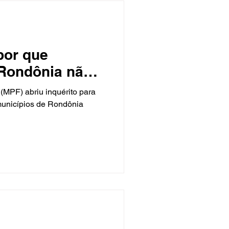
por que
 Rondônia não
programa
 (MPF) abriu inquérito para
gurança
 municípios de Rondônia