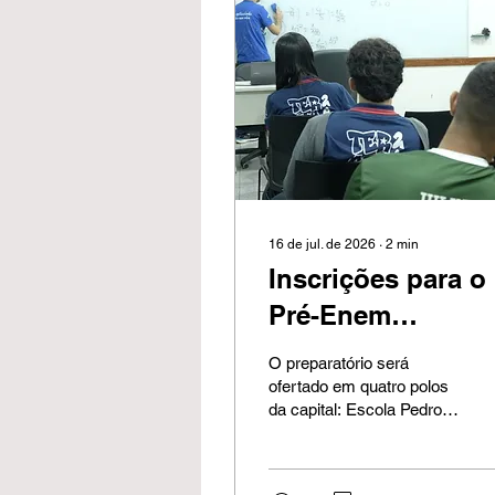
16 de jul. de 2026
∙
2
min
Inscrições para o
Pré-Enem
Municipal 2026
O preparatório será
estão abertas em
ofertado em quatro polos
da capital: Escola Pedro
Porto Velho
Batalha, Escola Voo da
Juriti, Escola Joaquim
Vicente Rondon e no