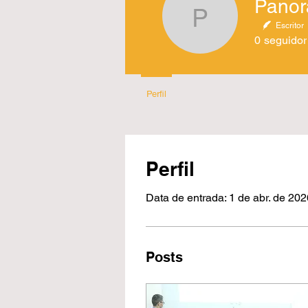
Panorama,
Escritor
0
seguidor
Perfil
Perfil
Data de entrada: 1 de abr. de 202
Posts