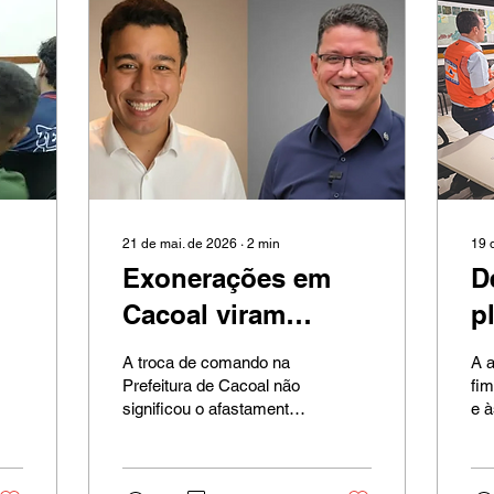
21 de mai. de 2026
∙
2
min
19 
Exonerações em
D
Cacoal viram
p
cargos no Estado e
e
A troca de comando na
A a
reforçam elo
d
Prefeitura de Cacoal não
fi
significou o afastamento
e 
político de Fúria
V
de figuras ligadas ao ex-
ch
com grupo
prefeito Adailton Fúria da
am
estrutura pública. Pelo
que