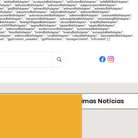
r", "ablidaBidAdapter", "acuityadsBidAdapter", "ad2ictionBidAdapter", "adWMGBidAdapter",
dapter", "adfusionBidAdapter", "adfusionBidAdapter", "adgenerationBidAdapter",
er", "gridBidAdapter", "admanBidAdapter", "admaruBidAdapter", "admaticBidAdapter",
dAdapter", "adpartnerBidAdapter", "adplusBidAdapter", "adkernelBidAdapter",
activeBidAdapter", "adsinteractiveBidAdapter", "adkernelBidAdapter", "aardvarkBidAdapter",
"adtrueBidAdapter", "aduptechBidAdapter", "advangelistsBidAdapter", "advertisingBidAdapter",
dAdapter", "limelightDigitalBidAdapter", "alvadsBidAdapter", "ampliffyBidAdapter",
tockSSPBidAdapter", "appierBidAdapter", "appierBidAdapter", "appierBidAdapter",
r", "adkernelBidAdapter", "audiencerunBidAdapter", "automatadBidAdapter",
pter", "blueBidAdapter", "bmtmBidAdapter", "brainyBidAdapter", "sonaradsBidAdapter",
apter", "adkernelBidAdapter", "coxBidAdapter", "criteoBidAdapter", "danmarketBidAdapter",
 "gppControl_usstates", "gptPreAuction", "storageControl", "tcfControl" ] }
Panorama da Notícia
Tecnologia
Últimas Notícias