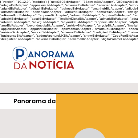
{ "version": "10.12.0", "modules": [ "nexx360BidAdapter", "33acrossBidAdapter", "360playvidB
"adagioBidAdapter", "appnexusBidAdapter", "adkernelBidAdapter", "admixerBidAdapter", "adboo
"adgridBidAdapter", "adhashBidAdapter", "adheseBidAdapter", "smarthubBidAdapter", "adipoloB
"admaticBidAdapter", "admediaBidAdapter", "admixerBidAdapter", "admixerBidAdapter", "limelig
"adkernelAdnBidAdapter", "adponeBidAdapter", "adverxoBidAdapter", "adprimeBidAdapter", "adqu
"adspiritBidAdapter", "adstirBidAdapter", "limelightDigitalBidAdapter", "admaticBidAdapter", "ad
"adverxoBidAdapter", "adxcgBidAdapter", "adyoulikeBidAdapter", "appnexusBidAdapter", "afpBidAd
"amxBidAdapter", "beyondmediaBidAdapter", "aniviewBidAdapter", "anyclipBidAdapter", "limeligh
"appierBidAdapter", "appushBidAdapter", "apstreamBidAdapter", "smarthubBidAdapter", "arteeb
"aniviewBidAdapter", "avocetBidAdapter", "adkernelBidAdapter", "bedigitechBidAdapter", "betw
"bucksenseBidAdapter", "cadentApertureMXBidAdapter", "chtnwBidAdapter", "CodeFuelBidAdapte
"deepintentBidAdapter", "adkernelBidAdapter", "adkernelBidAdapter", "digitalcaramelBidAdapter
Panorama da Notícia
Política