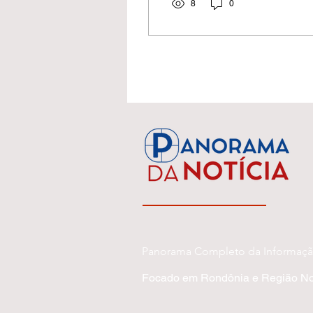
Centro de Formação.
8
0
Panorama Completo da Informaç
Focado em Rondônia e Região No