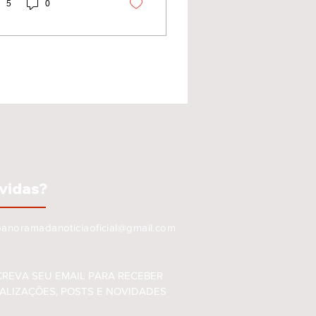
rentar redução no
5
0
lume de chuvas, queda
nível dos rios e
mento dos impactos
bre comunidades
anas, rurais e
eirinhas.
vidas?
panoramadanoticiaoficial@gmail.com
CREVA SEU EMAIL PARA RECEBER
ALIZAÇÕES, POSTS E NOVIDADES