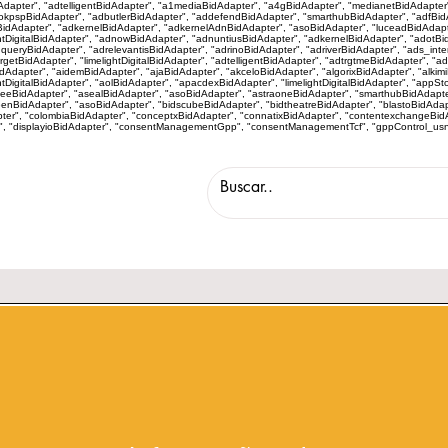
idAdapter", "adtelligentBidAdapter", "a1mediaBidAdapter", "a4gBidAdapter", "medianetBidAdapte
kpspBidAdapter", "adbutlerBidAdapter", "addefendBidAdapter", "smarthubBidAdapter", "adfBidA
idAdapter", "adkernelBidAdapter", "adkernelAdnBidAdapter", "asoBidAdapter", "luceadBidAdapt
htDigitalBidAdapter", "adnowBidAdapter", "adnuntiusBidAdapter", "adkernelBidAdapter", "adotBi
eryBidAdapter", "adrelevantisBidAdapter", "adrinoBidAdapter", "adriverBidAdapter", "ads_inter
targetBidAdapter", "limelightDigitalBidAdapter", "adtelligentBidAdapter", "adtrgtmeBidAdapter", 
apter", "aidemBidAdapter", "ajaBidAdapter", "akceloBidAdapter", "algorixBidAdapter", "alkimiBi
tDigitalBidAdapter", "aolBidAdapter", "apacdexBidAdapter", "limelightDigitalBidAdapter", "appS
eeBidAdapter", "asealBidAdapter", "asoBidAdapter", "astraoneBidAdapter", "smarthubBidAdapte
eenBidAdapter", "asoBidAdapter", "bidscubeBidAdapter", "bidtheatreBidAdapter", "blastoBidAda
r", "colombiaBidAdapter", "conceptxBidAdapter", "connatixBidAdapter", "contentexchangeBidAd
", "displayioBidAdapter", "consentManagementGpp", "consentManagementTcf", "gppControl_usnat",
Municípios
Nacional