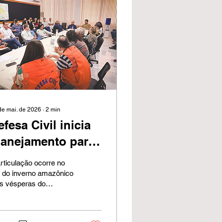
de mai. de 2026
∙
2
min
efesa Civil inicia
lanejamento para
nfrentar período
rticulação ocorre no
e seca em Porto
m do inverno amazônico
às vésperas do
elho
amado verão
azônico, período em
 a capital costuma