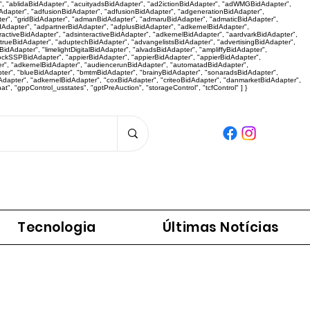
r", "ablidaBidAdapter", "acuityadsBidAdapter", "ad2ictionBidAdapter", "adWMGBidAdapter",
dapter", "adfusionBidAdapter", "adfusionBidAdapter", "adgenerationBidAdapter",
er", "gridBidAdapter", "admanBidAdapter", "admaruBidAdapter", "admaticBidAdapter",
dAdapter", "adpartnerBidAdapter", "adplusBidAdapter", "adkernelBidAdapter",
activeBidAdapter", "adsinteractiveBidAdapter", "adkernelBidAdapter", "aardvarkBidAdapter",
"adtrueBidAdapter", "aduptechBidAdapter", "advangelistsBidAdapter", "advertisingBidAdapter",
dAdapter", "limelightDigitalBidAdapter", "alvadsBidAdapter", "ampliffyBidAdapter",
tockSSPBidAdapter", "appierBidAdapter", "appierBidAdapter", "appierBidAdapter",
r", "adkernelBidAdapter", "audiencerunBidAdapter", "automatadBidAdapter",
pter", "blueBidAdapter", "bmtmBidAdapter", "brainyBidAdapter", "sonaradsBidAdapter",
apter", "adkernelBidAdapter", "coxBidAdapter", "criteoBidAdapter", "danmarketBidAdapter",
 "gppControl_usstates", "gptPreAuction", "storageControl", "tcfControl" ] }
Panorama da Notícia
Tecnologia
Últimas Notícias