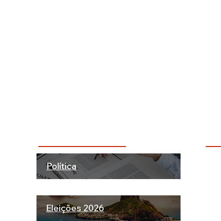
Categorias + Comentadas
Dú
Política
ão!
INS
rte.
ATU
Eleições 2026