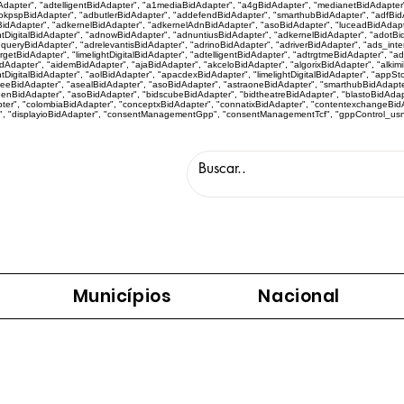
idAdapter", "adtelligentBidAdapter", "a1mediaBidAdapter", "a4gBidAdapter", "medianetBidAdapte
kpspBidAdapter", "adbutlerBidAdapter", "addefendBidAdapter", "smarthubBidAdapter", "adfBidA
idAdapter", "adkernelBidAdapter", "adkernelAdnBidAdapter", "asoBidAdapter", "luceadBidAdapt
htDigitalBidAdapter", "adnowBidAdapter", "adnuntiusBidAdapter", "adkernelBidAdapter", "adotBi
eryBidAdapter", "adrelevantisBidAdapter", "adrinoBidAdapter", "adriverBidAdapter", "ads_inter
targetBidAdapter", "limelightDigitalBidAdapter", "adtelligentBidAdapter", "adtrgtmeBidAdapter", 
apter", "aidemBidAdapter", "ajaBidAdapter", "akceloBidAdapter", "algorixBidAdapter", "alkimiBi
tDigitalBidAdapter", "aolBidAdapter", "apacdexBidAdapter", "limelightDigitalBidAdapter", "appS
eeBidAdapter", "asealBidAdapter", "asoBidAdapter", "astraoneBidAdapter", "smarthubBidAdapte
eenBidAdapter", "asoBidAdapter", "bidscubeBidAdapter", "bidtheatreBidAdapter", "blastoBidAda
r", "colombiaBidAdapter", "conceptxBidAdapter", "connatixBidAdapter", "contentexchangeBidAd
", "displayioBidAdapter", "consentManagementGpp", "consentManagementTcf", "gppControl_usnat",
Municípios
Nacional