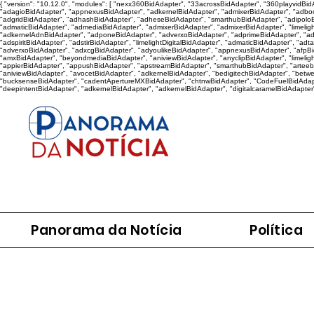
{ "version": "10.12.0", "modules": [ "nexx360BidAdapter", "33acrossBidAdapter", "360playvidB
"adagioBidAdapter", "appnexusBidAdapter", "adkernelBidAdapter", "admixerBidAdapter", "adboo
"adgridBidAdapter", "adhashBidAdapter", "adheseBidAdapter", "smarthubBidAdapter", "adipoloB
"admaticBidAdapter", "admediaBidAdapter", "admixerBidAdapter", "admixerBidAdapter", "limelig
"adkernelAdnBidAdapter", "adponeBidAdapter", "adverxoBidAdapter", "adprimeBidAdapter", "adqu
"adspiritBidAdapter", "adstirBidAdapter", "limelightDigitalBidAdapter", "admaticBidAdapter", "ad
"adverxoBidAdapter", "adxcgBidAdapter", "adyoulikeBidAdapter", "appnexusBidAdapter", "afpBidAd
"amxBidAdapter", "beyondmediaBidAdapter", "aniviewBidAdapter", "anyclipBidAdapter", "limeligh
"appierBidAdapter", "appushBidAdapter", "apstreamBidAdapter", "smarthubBidAdapter", "arteeb
"aniviewBidAdapter", "avocetBidAdapter", "adkernelBidAdapter", "bedigitechBidAdapter", "betw
"bucksenseBidAdapter", "cadentApertureMXBidAdapter", "chtnwBidAdapter", "CodeFuelBidAdapte
"deepintentBidAdapter", "adkernelBidAdapter", "adkernelBidAdapter", "digitalcaramelBidAdapter
Panorama da Notícia
Política