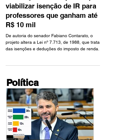
29 de jan.
2 min de leitura
Bancada Federal
Tributação sobre apostas pode
viabilizar isenção de IR para
professores que ganham até
R$ 10 mil
De autoria do senador Fabiano Contarato, o
projeto altera a Lei nº 7.713, de 1988, que trata
das isenções e deduções do imposto de renda. O
benefício será concedido exclusivamente sobre
rendimentos oriundos do exercício da atividade
docente, abrangendo profissionais do magistério
nos três níveis de ensino.
Política