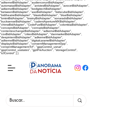
"adkernelBidAdapter", "audiencerunBidAdapter",
"automatadBidAdapter", "aniviewBidAdapter", "avocetBidAdapter",
"adkernelBidAdapter", "bedigitechBidAdapter",
"betweenBidAdapter", "asoBidAdapter", "bidscubeBidAdapter",
"bidtheatreBidAdapter", "blastoBidAdapter", "blueBidAdapter",
"bmtmBidAdapter", "brainyBidAdapter", "sonaradsBidAdapter",
"bucksenseBidAdapter", "cadentApertureMXBidAdapter",
"chtnwBidAdapter", "CodeFuelBidAdapter", "colombiaBidAdapter",
"conceptxBidAdapter", "connatixBidAdapter",
"contentexchangeBidAdapter", "adkernelBidAdapter",
"coxBidAdapter", "criteoBidAdapter", "danmarketBidAdapter",
"deepintentBidAdapter", "adkernelBidAdapter",
"adkernelBidAdapter", "digitalcaramelBidAdapter",
"displayioBidAdapter", "consentManagementGpp",
"consentManagementTcf", "gppControl_usnat",
"gppControl_usstates", "gptPreAuction", "storageControl",
"tcfControl" ] }
Panorama da Notícia