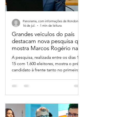
Panorama, com informações de Rondoniagora.
16 de jul.
1 min de leitura
Grandes veículos do país
destacam nova pesquisa que
mostra Marcos Rogério na
liderança ao Governo de
A pesquisa, realizada entre os dias 14 e
Rondônia
15 com 1.600 eleitores, mostra o pré-
candidato à frente tanto no primeiro
turno quanto em todos os principais
cenários de segundo turno.