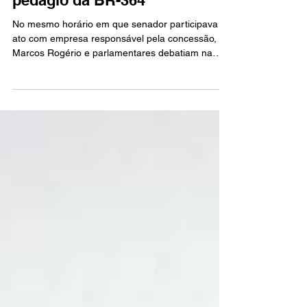
bancada discute redução do
pedágio da BR-364
No mesmo horário em que senador participava de
ato com empresa responsável pela concessão,
Marcos Rogério e parlamentares debatiam na
OAB caminhos para rever tarifas consideradas
pesadas para Rondônia. Senador Marcos Rogério
(PL) em coletiva de imprensa na audiência pública
de revisão dos valores do pedágio. Enquanto
parte da bancada federal de Rondônia se reunia
nesta segunda-feira (4), em Porto Velho, para
discutir alternativas de redução dos valores
cobrados no pedágio da