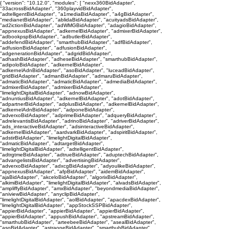
{ "version": "10.12.0", "modules": [ "nexx360BidAdapter",
"33acrossBidAdapter", "360playvidBidAdapter",
"adtelligentBidAdapter", "a1mediaBidAdapter", "a4gBidAdapter",
"medianetBidAdapter", "ablidaBidAdapter", "acuityadsBidAdapter",
"ad2ictionBidAdapter", "adWMGBidAdapter", "adagioBidAdapter",
"appnexusBidAdapter", "adkernelBidAdapter", "admixerBidAdapter",
"adbookpspBidAdapter", "adbutlerBidAdapter",
"addefendBidAdapter", "smarthubBidAdapter", "adfBidAdapter",
"adfusionBidAdapter", "adfusionBidAdapter",
"adgenerationBidAdapter", "adgridBidAdapter",
"adhashBidAdapter", "adheseBidAdapter", "smarthubBidAdapter",
"adipoloBidAdapter", "adkernelBidAdapter",
"adkernelAdnBidAdapter", "asoBidAdapter", "luceadBidAdapter",
"gridBidAdapter", "admanBidAdapter", "admaruBidAdapter",
"admaticBidAdapter", "admaticBidAdapter", "admediaBidAdapter",
"admixerBidAdapter", "admixerBidAdapter",
"limelightDigitalBidAdapter", "adnowBidAdapter",
"adnuntiusBidAdapter", "adkernelBidAdapter", "adotBidAdapter",
"adpartnerBidAdapter", "adplusBidAdapter", "adkernelBidAdapter",
"adkernelAdnBidAdapter", "adponeBidAdapter",
"adverxoBidAdapter", "adprimeBidAdapter", "adqueryBidAdapter",
"adrelevantisBidAdapter", "adrinoBidAdapter", "adriverBidAdapter",
"ads_interactiveBidAdapter", "adsinteractiveBidAdapter",
"adkernelBidAdapter", "aardvarkBidAdapter", "adspiritBidAdapter",
"adstirBidAdapter", "limelightDigitalBidAdapter",
"admaticBidAdapter", "adtargetBidAdapter",
"limelightDigitalBidAdapter", "adtelligentBidAdapter",
"adtrgtmeBidAdapter", "adtrueBidAdapter", "aduptechBidAdapter",
"advangelistsBidAdapter", "advertisingBidAdapter",
"adverxoBidAdapter", "adxcgBidAdapter", "adyoulikeBidAdapter",
"appnexusBidAdapter", "afpBidAdapter", "aidemBidAdapter",
"ajaBidAdapter", "akceloBidAdapter", "algorixBidAdapter",
"alkimiBidAdapter", "limelightDigitalBidAdapter", "alvadsBidAdapter",
"ampliffyBidAdapter", "amxBidAdapter", "beyondmediaBidAdapter",
"aniviewBidAdapter", "anyclipBidAdapter",
"limelightDigitalBidAdapter", "aolBidAdapter", "apacdexBidAdapter",
"limelightDigitalBidAdapter", "appStockSSPBidAdapter",
"appierBidAdapter", "appierBidAdapter", "appierBidAdapter",
"appierBidAdapter", "appushBidAdapter", "apstreamBidAdapter",
"smarthubBidAdapter", "arteebeeBidAdapter", "asealBidAdapter",
"asoBidAdapter", "astraoneBidAdapter", "smarthubBidAdapter",