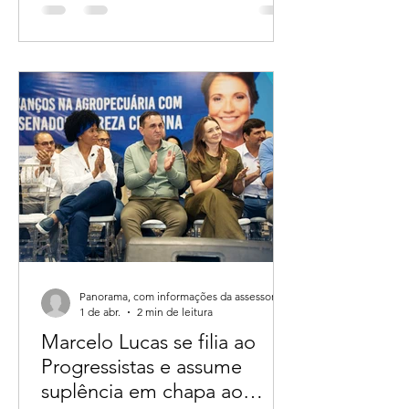
envolvendo a compra de gado no
estado, com prejuízo estimado em
mais de R$ 10 milhões e mais de 90
vítimas identificadas até o momento.
O caso veio à tona após a deflagração
da Operação Rompere, realizada na
terça-feira (28).
Panorama, com informações da assessoria.
1 de abr.
2 min de leitura
Marcelo Lucas se filia ao