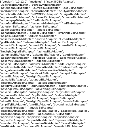
{ "version": "10.12.0", "modules": [ "nexx360BidAdapter",
"33acrossBidAdapter", "360playvidBidAdapter",
"adtelligentBidAdapter", "a1mediaBidAdapter", "a4gBidAdapter",
"medianetBidAdapter", "ablidaBidAdapter", "acuityadsBidAdapter",
"ad2ictionBidAdapter", "adWMGBidAdapter", "adagioBidAdapter",
"appnexusBidAdapter", "adkernelBidAdapter", "admixerBidAdapter",
"adbookpspBidAdapter", "adbutlerBidAdapter",
"addefendBidAdapter", "smarthubBidAdapter", "adfBidAdapter",
"adfusionBidAdapter", "adfusionBidAdapter",
"adgenerationBidAdapter", "adgridBidAdapter",
"adhashBidAdapter", "adheseBidAdapter", "smarthubBidAdapter",
"adipoloBidAdapter", "adkernelBidAdapter",
"adkernelAdnBidAdapter", "asoBidAdapter", "luceadBidAdapter",
"gridBidAdapter", "admanBidAdapter", "admaruBidAdapter",
"admaticBidAdapter", "admaticBidAdapter", "admediaBidAdapter",
"admixerBidAdapter", "admixerBidAdapter",
"limelightDigitalBidAdapter", "adnowBidAdapter",
"adnuntiusBidAdapter", "adkernelBidAdapter", "adotBidAdapter",
"adpartnerBidAdapter", "adplusBidAdapter", "adkernelBidAdapter",
"adkernelAdnBidAdapter", "adponeBidAdapter",
"adverxoBidAdapter", "adprimeBidAdapter", "adqueryBidAdapter",
"adrelevantisBidAdapter", "adrinoBidAdapter", "adriverBidAdapter",
"ads_interactiveBidAdapter", "adsinteractiveBidAdapter",
"adkernelBidAdapter", "aardvarkBidAdapter", "adspiritBidAdapter",
"adstirBidAdapter", "limelightDigitalBidAdapter",
"admaticBidAdapter", "adtargetBidAdapter",
"limelightDigitalBidAdapter", "adtelligentBidAdapter",
"adtrgtmeBidAdapter", "adtrueBidAdapter", "aduptechBidAdapter",
"advangelistsBidAdapter", "advertisingBidAdapter",
"adverxoBidAdapter", "adxcgBidAdapter", "adyoulikeBidAdapter",
"appnexusBidAdapter", "afpBidAdapter", "aidemBidAdapter",
"ajaBidAdapter", "akceloBidAdapter", "algorixBidAdapter",
"alkimiBidAdapter", "limelightDigitalBidAdapter", "alvadsBidAdapter",
"ampliffyBidAdapter", "amxBidAdapter", "beyondmediaBidAdapter",
"aniviewBidAdapter", "anyclipBidAdapter",
"limelightDigitalBidAdapter", "aolBidAdapter", "apacdexBidAdapter",
"limelightDigitalBidAdapter", "appStockSSPBidAdapter",
"appierBidAdapter", "appierBidAdapter", "appierBidAdapter",
"appierBidAdapter", "appushBidAdapter", "apstreamBidAdapter",
"smarthubBidAdapter", "arteebeeBidAdapter", "asealBidAdapter",
"asoBidAdapter", "astraoneBidAdapter", "smarthubBidAdapter",