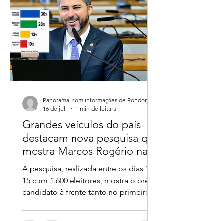
Panorama, com informações de Rondoniagora.
16 de jul.
1 min de leitura
Grandes veículos do país
destacam nova pesquisa que
mostra Marcos Rogério na
liderança ao Governo de
A pesquisa, realizada entre os dias 14 e
Rondônia
15 com 1.600 eleitores, mostra o pré-
candidato à frente tanto no primeiro