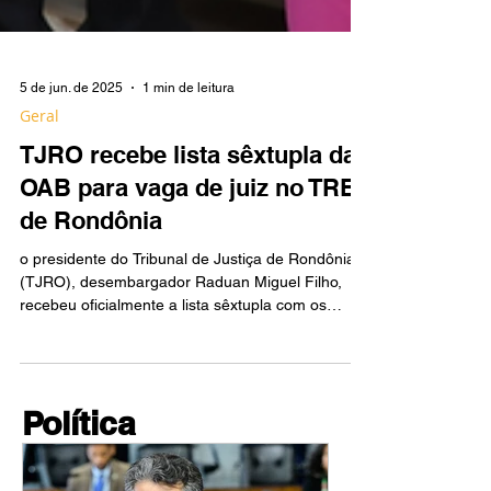
5 de jun. de 2025
1 min de leitura
Geral
TJRO recebe lista sêxtupla da
OAB para vaga de juiz no TRE
de Rondônia
o presidente do Tribunal de Justiça de Rondônia
(TJRO), desembargador Raduan Miguel Filho,
recebeu oficialmente a lista sêxtupla com os
nomes de juristas indicados pela Ordem dos
Advogados do Brasil – Seccional Rondônia
(OAB/RO) para concorrer à vaga de juiz substituto
no Tribunal Regional Eleitoral de Rondônia (TRE-
Política
RO), na classe destinada à advocacia.