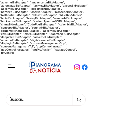
"adkernelBidAdapter", "audiencerunBidAdapter",
"automatadBidAdapter", "aniviewBidAdapter", "avocetBidAdapter",
"adkernelBidAdapter", "bedigitechBidAdapter",
"betweenBidAdapter", "asoBidAdapter", "bidscubeBidAdapter",
"bidtheatreBidAdapter", "blastoBidAdapter", "blueBidAdapter",
"bmtmBidAdapter", "brainyBidAdapter", "sonaradsBidAdapter",
"bucksenseBidAdapter", "cadentApertureMXBidAdapter",
"chtnwBidAdapter", "CodeFuelBidAdapter", "colombiaBidAdapter",
"conceptxBidAdapter", "connatixBidAdapter",
"contentexchangeBidAdapter", "adkernelBidAdapter",
"coxBidAdapter", "criteoBidAdapter", "danmarketBidAdapter",
"deepintentBidAdapter", "adkernelBidAdapter",
"adkernelBidAdapter", "digitalcaramelBidAdapter",
"displayioBidAdapter", "consentManagementGpp",
"consentManagementTcf", "gppControl_usnat",
"gppControl_usstates", "gptPreAuction", "storageControl",
"tcfControl" ] }
Panorama da Notícia