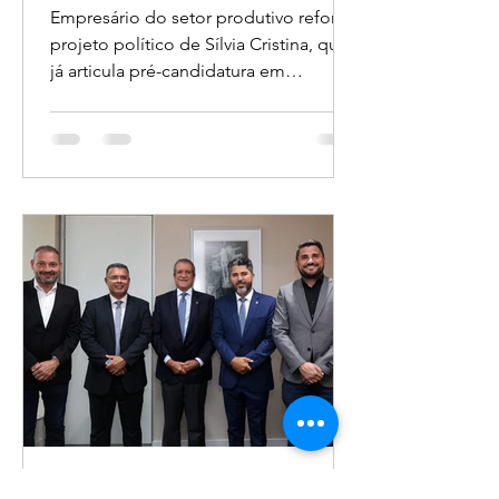
Progressistas e assume
suplência em chapa ao
Senado
Empresário do setor produtivo reforça
projeto político de Sílvia Cristina, que
já articula pré-candidatura em
Rondônia. O empresário e produtor
rural Marcelo Lucas oficializou sua
filiação ao Progressistas (PP) na última
sexta-feira (27), durante evento
realizado em Vilhena, e foi anunciado
como primeiro suplente na pré-
candidatura ao Senado da deputada
federal Sílvia Cristina. A movimentação
reforça a construção política em torno
do nome de Sílvia Cristina para a
disputa de