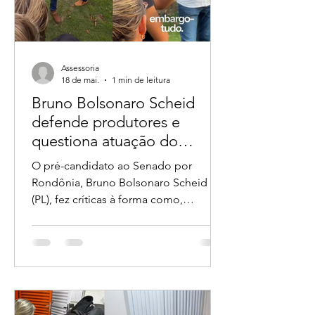
relembrarem que o vereador André do
Sindicato já tratava
Assessoria
18 de mai.
1 min de leitura
Bruno Bolsonaro Scheid
defende produtores e
questiona atuação do
ICMBio em fiscalizações no
O pré-candidato ao Senado por
campo
Rondônia, Bruno Bolsonaro Scheid
(PL), fez críticas à forma como,
segundo ele, agentes do ICMBio têm
atuado em operações de fiscalização
em propriedades rurais. A
manifestação foi publicada nas redes