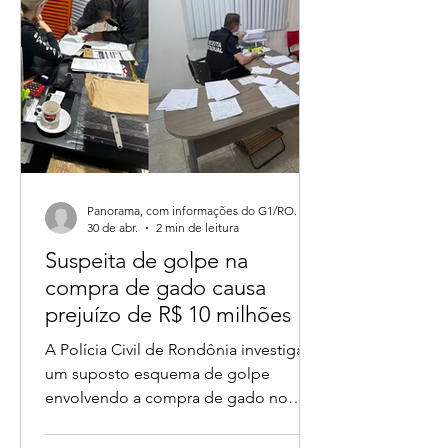
sociais após reunião com pequenos
agricultores.
Panorama, com informações do G1/RO.
30 de abr.
2 min de leitura
Suspeita de golpe na
compra de gado causa
prejuízo de R$ 10 milhões e
deixa mais de 90 vítimas em
A Polícia Civil de Rondônia investiga
Rondônia
um suposto esquema de golpe