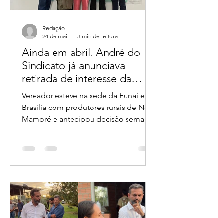
Redação
24 de mai.
3 min de leitura
Ainda em abril, André do
Sindicato já anunciava
retirada de interesse da
Funai sobre glebas em
Vereador esteve na sede da Funai em
Rondônia
Brasília com produtores rurais de Nova
Mamoré e antecipou decisão semanas
antes de deputados divulgarem o caso
Reunião na FUNAI em Brasília no dia
29 de Abril de 2026 A disputa política
pela “paternidade” da retirada do
interesse da Fundação Nacional dos
Povos Indígenas (Funai) sobre glebas