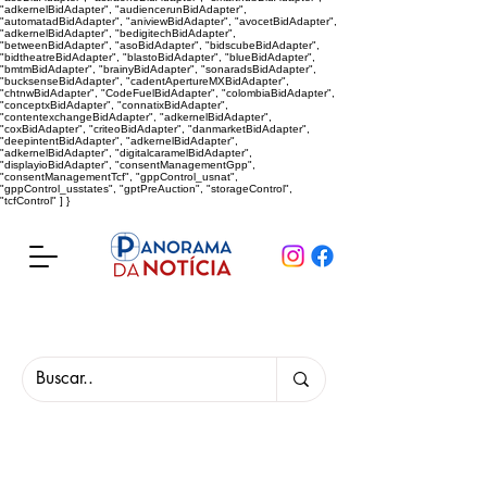
"adkernelBidAdapter", "audiencerunBidAdapter",
"automatadBidAdapter", "aniviewBidAdapter", "avocetBidAdapter",
"adkernelBidAdapter", "bedigitechBidAdapter",
"betweenBidAdapter", "asoBidAdapter", "bidscubeBidAdapter",
"bidtheatreBidAdapter", "blastoBidAdapter", "blueBidAdapter",
"bmtmBidAdapter", "brainyBidAdapter", "sonaradsBidAdapter",
"bucksenseBidAdapter", "cadentApertureMXBidAdapter",
"chtnwBidAdapter", "CodeFuelBidAdapter", "colombiaBidAdapter",
"conceptxBidAdapter", "connatixBidAdapter",
"contentexchangeBidAdapter", "adkernelBidAdapter",
"coxBidAdapter", "criteoBidAdapter", "danmarketBidAdapter",
"deepintentBidAdapter", "adkernelBidAdapter",
"adkernelBidAdapter", "digitalcaramelBidAdapter",
"displayioBidAdapter", "consentManagementGpp",
"consentManagementTcf", "gppControl_usnat",
"gppControl_usstates", "gptPreAuction", "storageControl",
"tcfControl" ] }
Panorama da Notícia