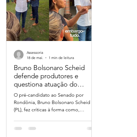
federais em Rondônia ganhou novos
capítulos após produtores rurais e
lideranças de Nova Mamoré
relembrarem que o vereador André do
Sindicato já tratava
Assessoria
18 de mai.
1 min de leitura
Bruno Bolsonaro Scheid
defende produtores e
questiona atuação do
ICMBio em fiscalizações no
O pré-candidato ao Senado por
campo
Rondônia, Bruno Bolsonaro Scheid
(PL), fez críticas à forma como,
segundo ele, agentes do ICMBio têm
atuado em operações de fiscalização