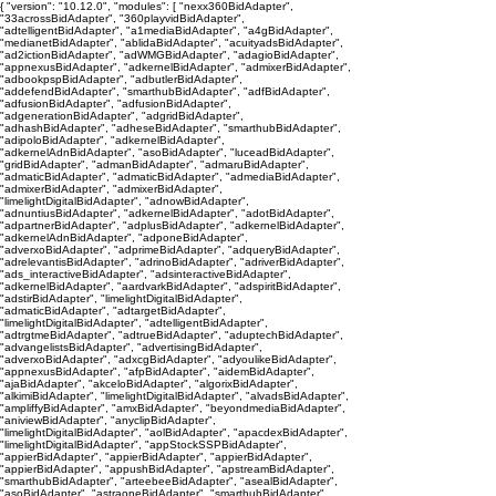
{ "version": "10.12.0", "modules": [ "nexx360BidAdapter",
"33acrossBidAdapter", "360playvidBidAdapter",
"adtelligentBidAdapter", "a1mediaBidAdapter", "a4gBidAdapter",
"medianetBidAdapter", "ablidaBidAdapter", "acuityadsBidAdapter",
"ad2ictionBidAdapter", "adWMGBidAdapter", "adagioBidAdapter",
"appnexusBidAdapter", "adkernelBidAdapter", "admixerBidAdapter",
"adbookpspBidAdapter", "adbutlerBidAdapter",
"addefendBidAdapter", "smarthubBidAdapter", "adfBidAdapter",
"adfusionBidAdapter", "adfusionBidAdapter",
"adgenerationBidAdapter", "adgridBidAdapter",
"adhashBidAdapter", "adheseBidAdapter", "smarthubBidAdapter",
"adipoloBidAdapter", "adkernelBidAdapter",
"adkernelAdnBidAdapter", "asoBidAdapter", "luceadBidAdapter",
"gridBidAdapter", "admanBidAdapter", "admaruBidAdapter",
"admaticBidAdapter", "admaticBidAdapter", "admediaBidAdapter",
"admixerBidAdapter", "admixerBidAdapter",
"limelightDigitalBidAdapter", "adnowBidAdapter",
"adnuntiusBidAdapter", "adkernelBidAdapter", "adotBidAdapter",
"adpartnerBidAdapter", "adplusBidAdapter", "adkernelBidAdapter",
"adkernelAdnBidAdapter", "adponeBidAdapter",
"adverxoBidAdapter", "adprimeBidAdapter", "adqueryBidAdapter",
"adrelevantisBidAdapter", "adrinoBidAdapter", "adriverBidAdapter",
"ads_interactiveBidAdapter", "adsinteractiveBidAdapter",
"adkernelBidAdapter", "aardvarkBidAdapter", "adspiritBidAdapter",
"adstirBidAdapter", "limelightDigitalBidAdapter",
"admaticBidAdapter", "adtargetBidAdapter",
"limelightDigitalBidAdapter", "adtelligentBidAdapter",
"adtrgtmeBidAdapter", "adtrueBidAdapter", "aduptechBidAdapter",
"advangelistsBidAdapter", "advertisingBidAdapter",
"adverxoBidAdapter", "adxcgBidAdapter", "adyoulikeBidAdapter",
"appnexusBidAdapter", "afpBidAdapter", "aidemBidAdapter",
"ajaBidAdapter", "akceloBidAdapter", "algorixBidAdapter",
"alkimiBidAdapter", "limelightDigitalBidAdapter", "alvadsBidAdapter",
"ampliffyBidAdapter", "amxBidAdapter", "beyondmediaBidAdapter",
"aniviewBidAdapter", "anyclipBidAdapter",
"limelightDigitalBidAdapter", "aolBidAdapter", "apacdexBidAdapter",
"limelightDigitalBidAdapter", "appStockSSPBidAdapter",
"appierBidAdapter", "appierBidAdapter", "appierBidAdapter",
"appierBidAdapter", "appushBidAdapter", "apstreamBidAdapter",
"smarthubBidAdapter", "arteebeeBidAdapter", "asealBidAdapter",
"asoBidAdapter", "astraoneBidAdapter", "smarthubBidAdapter",