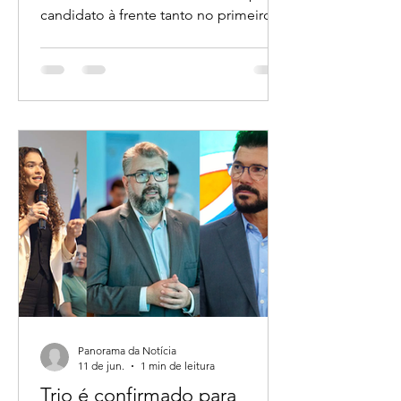
A pesquisa, realizada entre os dias 14 e
Rondônia
15 com 1.600 eleitores, mostra o pré-
candidato à frente tanto no primeiro
turno quanto em todos os principais
cenários de segundo turno.
Panorama da Notícia
11 de jun.
1 min de leitura