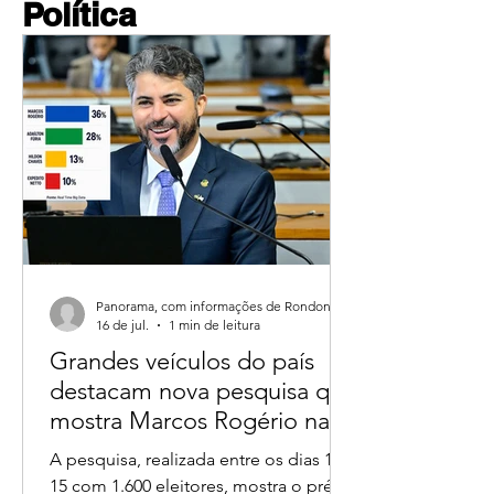
Política
Panorama, com informações de Rondoniagora.
16 de jul.
1 min de leitura
Grandes veículos do país
destacam nova pesquisa que
mostra Marcos Rogério na
liderança ao Governo de