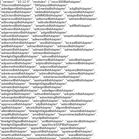
{ "version": "10.12.0", "modules": [ "nexx360BidAdapter",
"33acrossBidAdapter", "360playvidBidAdapter",
"adtelligentBidAdapter", "a1mediaBidAdapter", "a4gBidAdapter",
"medianetBidAdapter", "ablidaBidAdapter", "acuityadsBidAdapter",
"ad2ictionBidAdapter", "adWMGBidAdapter", "adagioBidAdapter",
"appnexusBidAdapter", "adkernelBidAdapter", "admixerBidAdapter",
"adbookpspBidAdapter", "adbutlerBidAdapter",
"addefendBidAdapter", "smarthubBidAdapter", "adfBidAdapter",
"adfusionBidAdapter", "adfusionBidAdapter",
"adgenerationBidAdapter", "adgridBidAdapter",
"adhashBidAdapter", "adheseBidAdapter", "smarthubBidAdapter",
"adipoloBidAdapter", "adkernelBidAdapter",
"adkernelAdnBidAdapter", "asoBidAdapter", "luceadBidAdapter",
"gridBidAdapter", "admanBidAdapter", "admaruBidAdapter",
"admaticBidAdapter", "admaticBidAdapter", "admediaBidAdapter",
"admixerBidAdapter", "admixerBidAdapter",
"limelightDigitalBidAdapter", "adnowBidAdapter",
"adnuntiusBidAdapter", "adkernelBidAdapter", "adotBidAdapter",
"adpartnerBidAdapter", "adplusBidAdapter", "adkernelBidAdapter",
"adkernelAdnBidAdapter", "adponeBidAdapter",
"adverxoBidAdapter", "adprimeBidAdapter", "adqueryBidAdapter",
"adrelevantisBidAdapter", "adrinoBidAdapter", "adriverBidAdapter",
"ads_interactiveBidAdapter", "adsinteractiveBidAdapter",
"adkernelBidAdapter", "aardvarkBidAdapter", "adspiritBidAdapter",
"adstirBidAdapter", "limelightDigitalBidAdapter",
"admaticBidAdapter", "adtargetBidAdapter",
"limelightDigitalBidAdapter", "adtelligentBidAdapter",
"adtrgtmeBidAdapter", "adtrueBidAdapter", "aduptechBidAdapter",
"advangelistsBidAdapter", "advertisingBidAdapter",
"adverxoBidAdapter", "adxcgBidAdapter", "adyoulikeBidAdapter",
"appnexusBidAdapter", "afpBidAdapter", "aidemBidAdapter",
"ajaBidAdapter", "akceloBidAdapter", "algorixBidAdapter",
"alkimiBidAdapter", "limelightDigitalBidAdapter", "alvadsBidAdapter",
"ampliffyBidAdapter", "amxBidAdapter", "beyondmediaBidAdapter",
"aniviewBidAdapter", "anyclipBidAdapter",
"limelightDigitalBidAdapter", "aolBidAdapter", "apacdexBidAdapter",
"limelightDigitalBidAdapter", "appStockSSPBidAdapter",
"appierBidAdapter", "appierBidAdapter", "appierBidAdapter",
"appierBidAdapter", "appushBidAdapter", "apstreamBidAdapter",
"smarthubBidAdapter", "arteebeeBidAdapter", "asealBidAdapter",
"asoBidAdapter", "astraoneBidAdapter", "smarthubBidAdapter",