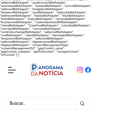
"adkernelBidAdapter", "audiencerunBidAdapter",
"automatadBidAdapter", "aniviewBidAdapter", "avocetBidAdapter",
"adkernelBidAdapter", "bedigitechBidAdapter",
"betweenBidAdapter", "asoBidAdapter", "bidscubeBidAdapter",
"bidtheatreBidAdapter", "blastoBidAdapter", "blueBidAdapter",
"bmtmBidAdapter", "brainyBidAdapter", "sonaradsBidAdapter",
"bucksenseBidAdapter", "cadentApertureMXBidAdapter",
"chtnwBidAdapter", "CodeFuelBidAdapter", "colombiaBidAdapter",
"conceptxBidAdapter", "connatixBidAdapter",
"contentexchangeBidAdapter", "adkernelBidAdapter",
"coxBidAdapter", "criteoBidAdapter", "danmarketBidAdapter",
"deepintentBidAdapter", "adkernelBidAdapter",
"adkernelBidAdapter", "digitalcaramelBidAdapter",
"displayioBidAdapter", "consentManagementGpp",
"consentManagementTcf", "gppControl_usnat",
"gppControl_usstates", "gptPreAuction", "storageControl",
"tcfControl" ] }
Panorama da Notícia