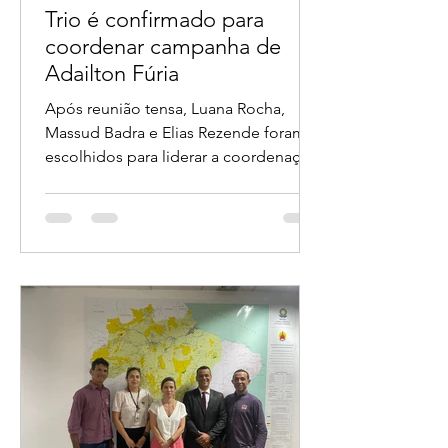
Panorama da Notícia
11 de jun.
1 min de leitura
Trio é confirmado para
coordenar campanha de
Adailton Fúria
Após reunião tensa, Luana Rocha,
Massud Badra e Elias Rezende foram
escolhidos para liderar a coordenação
da candidatura ao Governo de
Rondônia