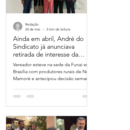
Redação
24 de mai.
3 min de leitura
Ainda em abril, André do
Sindicato já anunciava
retirada de interesse da
Funai sobre glebas em
Vereador esteve na sede da Funai em
Rondônia
Brasília com produtores rurais de Nova
Mamoré e antecipou decisão semanas
antes de deputados divulgarem o caso
Reunião na FUNAI em Brasília no dia
29 de Abril de 2026 A disputa política
pela “paternidade” da retirada do
interesse da Fundação Nacional dos