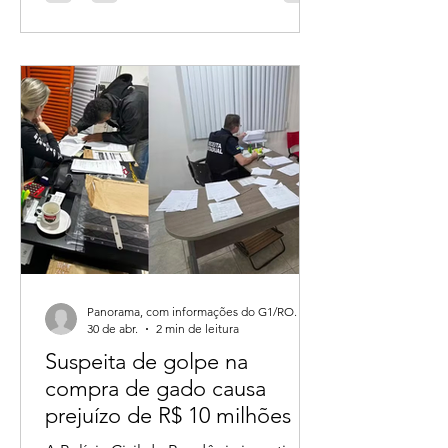
segundo ele, agentes do ICMBio têm
atuado em operações de fiscalização
em propriedades rurais. A
manifestação foi publicada nas redes
sociais após reunião com pequenos
agricultores.
Panorama, com informações do G1/RO.
30 de abr.
2 min de leitura
Suspeita de golpe na
compra de gado causa