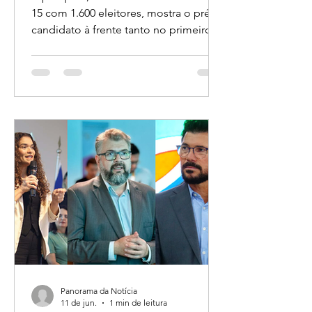
liderança ao Governo de
A pesquisa, realizada entre os dias 14 e
Rondônia
15 com 1.600 eleitores, mostra o pré-
candidato à frente tanto no primeiro
turno quanto em todos os principais
cenários de segundo turno.