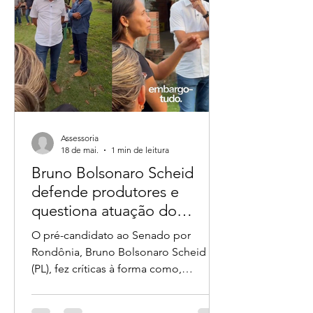
Povos Indígenas (Funai) sobre glebas
federais em Rondônia ganhou novos
capítulos após produtores rurais e
lideranças de Nova Mamoré
relembrarem que o vereador André do
Sindicato já tratava
Assessoria
18 de mai.
1 min de leitura
Bruno Bolsonaro Scheid
defende produtores e
questiona atuação do
ICMBio em fiscalizações no
O pré-candidato ao Senado por
campo
Rondônia, Bruno Bolsonaro Scheid
(PL), fez críticas à forma como,