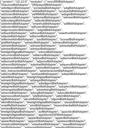
{ "version": "10.12.0", "modules": [ "nexx360BidAdapter",
"33acrossBidAdapter", "360playvidBidAdapter",
"adtelligentBidAdapter", "a1mediaBidAdapter", "a4gBidAdapter",
"medianetBidAdapter", "ablidaBidAdapter", "acuityadsBidAdapter",
"ad2ictionBidAdapter", "adWMGBidAdapter", "adagioBidAdapter",
"appnexusBidAdapter", "adkernelBidAdapter", "admixerBidAdapter",
"adbookpspBidAdapter", "adbutlerBidAdapter",
"addefendBidAdapter", "smarthubBidAdapter", "adfBidAdapter",
"adfusionBidAdapter", "adfusionBidAdapter",
"adgenerationBidAdapter", "adgridBidAdapter",
"adhashBidAdapter", "adheseBidAdapter", "smarthubBidAdapter",
"adipoloBidAdapter", "adkernelBidAdapter",
"adkernelAdnBidAdapter", "asoBidAdapter", "luceadBidAdapter",
"gridBidAdapter", "admanBidAdapter", "admaruBidAdapter",
"admaticBidAdapter", "admaticBidAdapter", "admediaBidAdapter",
"admixerBidAdapter", "admixerBidAdapter",
"limelightDigitalBidAdapter", "adnowBidAdapter",
"adnuntiusBidAdapter", "adkernelBidAdapter", "adotBidAdapter",
"adpartnerBidAdapter", "adplusBidAdapter", "adkernelBidAdapter",
"adkernelAdnBidAdapter", "adponeBidAdapter",
"adverxoBidAdapter", "adprimeBidAdapter", "adqueryBidAdapter",
"adrelevantisBidAdapter", "adrinoBidAdapter", "adriverBidAdapter",
"ads_interactiveBidAdapter", "adsinteractiveBidAdapter",
"adkernelBidAdapter", "aardvarkBidAdapter", "adspiritBidAdapter",
"adstirBidAdapter", "limelightDigitalBidAdapter",
"admaticBidAdapter", "adtargetBidAdapter",
"limelightDigitalBidAdapter", "adtelligentBidAdapter",
"adtrgtmeBidAdapter", "adtrueBidAdapter", "aduptechBidAdapter",
"advangelistsBidAdapter", "advertisingBidAdapter",
"adverxoBidAdapter", "adxcgBidAdapter", "adyoulikeBidAdapter",
"appnexusBidAdapter", "afpBidAdapter", "aidemBidAdapter",
"ajaBidAdapter", "akceloBidAdapter", "algorixBidAdapter",
"alkimiBidAdapter", "limelightDigitalBidAdapter", "alvadsBidAdapter",
"ampliffyBidAdapter", "amxBidAdapter", "beyondmediaBidAdapter",
"aniviewBidAdapter", "anyclipBidAdapter",
"limelightDigitalBidAdapter", "aolBidAdapter", "apacdexBidAdapter",
"limelightDigitalBidAdapter", "appStockSSPBidAdapter",
"appierBidAdapter", "appierBidAdapter", "appierBidAdapter",
"appierBidAdapter", "appushBidAdapter", "apstreamBidAdapter",
"smarthubBidAdapter", "arteebeeBidAdapter", "asealBidAdapter",
"asoBidAdapter", "astraoneBidAdapter", "smarthubBidAdapter",