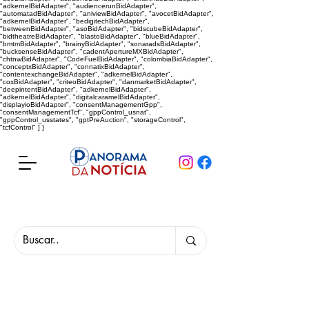
"adkernelBidAdapter", "audiencerunBidAdapter",
"automatadBidAdapter", "aniviewBidAdapter", "avocetBidAdapter",
"adkernelBidAdapter", "bedigitechBidAdapter",
"betweenBidAdapter", "asoBidAdapter", "bidscubeBidAdapter",
"bidtheatreBidAdapter", "blastoBidAdapter", "blueBidAdapter",
"bmtmBidAdapter", "brainyBidAdapter", "sonaradsBidAdapter",
"bucksenseBidAdapter", "cadentApertureMXBidAdapter",
"chtnwBidAdapter", "CodeFuelBidAdapter", "colombiaBidAdapter",
"conceptxBidAdapter", "connatixBidAdapter",
"contentexchangeBidAdapter", "adkernelBidAdapter",
"coxBidAdapter", "criteoBidAdapter", "danmarketBidAdapter",
"deepintentBidAdapter", "adkernelBidAdapter",
"adkernelBidAdapter", "digitalcaramelBidAdapter",
"displayioBidAdapter", "consentManagementGpp",
"consentManagementTcf", "gppControl_usnat",
"gppControl_usstates", "gptPreAuction", "storageControl",
"tcfControl" ] }
Panorama da Notícia