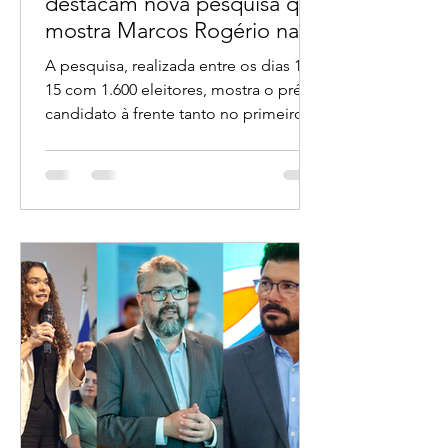
16 de jul.
1 min de leitura
Grandes veículos do país
destacam nova pesquisa que
mostra Marcos Rogério na
liderança ao Governo de
A pesquisa, realizada entre os dias 14 e
Rondônia
15 com 1.600 eleitores, mostra o pré-
candidato à frente tanto no primeiro
turno quanto em todos os principais
cenários de segundo turno.