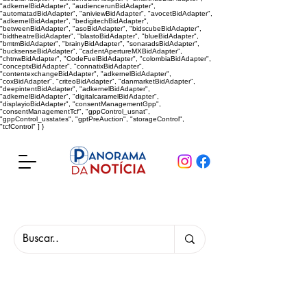
"adkernelBidAdapter", "audiencerunBidAdapter",
"automatadBidAdapter", "aniviewBidAdapter", "avocetBidAdapter",
"adkernelBidAdapter", "bedigitechBidAdapter",
"betweenBidAdapter", "asoBidAdapter", "bidscubeBidAdapter",
"bidtheatreBidAdapter", "blastoBidAdapter", "blueBidAdapter",
"bmtmBidAdapter", "brainyBidAdapter", "sonaradsBidAdapter",
"bucksenseBidAdapter", "cadentApertureMXBidAdapter",
"chtnwBidAdapter", "CodeFuelBidAdapter", "colombiaBidAdapter",
"conceptxBidAdapter", "connatixBidAdapter",
"contentexchangeBidAdapter", "adkernelBidAdapter",
"coxBidAdapter", "criteoBidAdapter", "danmarketBidAdapter",
"deepintentBidAdapter", "adkernelBidAdapter",
"adkernelBidAdapter", "digitalcaramelBidAdapter",
"displayioBidAdapter", "consentManagementGpp",
"consentManagementTcf", "gppControl_usnat",
"gppControl_usstates", "gptPreAuction", "storageControl",
"tcfControl" ] }
Panorama da Notícia