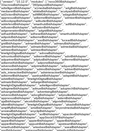
{ "version": "10.12.0", "modules": [ "nexx360BidAdapter",
"33acrossBidAdapter", "360playvidBidAdapter",
"adtelligentBidAdapter", "a1mediaBidAdapter", "a4gBidAdapter",
"medianetBidAdapter", "ablidaBidAdapter", "acuityadsBidAdapter",
"ad2ictionBidAdapter", "adWMGBidAdapter", "adagioBidAdapter",
"appnexusBidAdapter", "adkernelBidAdapter", "admixerBidAdapter",
"adbookpspBidAdapter", "adbutlerBidAdapter",
"addefendBidAdapter", "smarthubBidAdapter", "adfBidAdapter",
"adfusionBidAdapter", "adfusionBidAdapter",
"adgenerationBidAdapter", "adgridBidAdapter",
"adhashBidAdapter", "adheseBidAdapter", "smarthubBidAdapter",
"adipoloBidAdapter", "adkernelBidAdapter",
"adkernelAdnBidAdapter", "asoBidAdapter", "luceadBidAdapter",
"gridBidAdapter", "admanBidAdapter", "admaruBidAdapter",
"admaticBidAdapter", "admaticBidAdapter", "admediaBidAdapter",
"admixerBidAdapter", "admixerBidAdapter",
"limelightDigitalBidAdapter", "adnowBidAdapter",
"adnuntiusBidAdapter", "adkernelBidAdapter", "adotBidAdapter",
"adpartnerBidAdapter", "adplusBidAdapter", "adkernelBidAdapter",
"adkernelAdnBidAdapter", "adponeBidAdapter",
"adverxoBidAdapter", "adprimeBidAdapter", "adqueryBidAdapter",
"adrelevantisBidAdapter", "adrinoBidAdapter", "adriverBidAdapter",
"ads_interactiveBidAdapter", "adsinteractiveBidAdapter",
"adkernelBidAdapter", "aardvarkBidAdapter", "adspiritBidAdapter",
"adstirBidAdapter", "limelightDigitalBidAdapter",
"admaticBidAdapter", "adtargetBidAdapter",
"limelightDigitalBidAdapter", "adtelligentBidAdapter",
"adtrgtmeBidAdapter", "adtrueBidAdapter", "aduptechBidAdapter",
"advangelistsBidAdapter", "advertisingBidAdapter",
"adverxoBidAdapter", "adxcgBidAdapter", "adyoulikeBidAdapter",
"appnexusBidAdapter", "afpBidAdapter", "aidemBidAdapter",
"ajaBidAdapter", "akceloBidAdapter", "algorixBidAdapter",
"alkimiBidAdapter", "limelightDigitalBidAdapter", "alvadsBidAdapter",
"ampliffyBidAdapter", "amxBidAdapter", "beyondmediaBidAdapter",
"aniviewBidAdapter", "anyclipBidAdapter",
"limelightDigitalBidAdapter", "aolBidAdapter", "apacdexBidAdapter",
"limelightDigitalBidAdapter", "appStockSSPBidAdapter",
"appierBidAdapter", "appierBidAdapter", "appierBidAdapter",
"appierBidAdapter", "appushBidAdapter", "apstreamBidAdapter",
"smarthubBidAdapter", "arteebeeBidAdapter", "asealBidAdapter",
"asoBidAdapter", "astraoneBidAdapter", "smarthubBidAdapter",