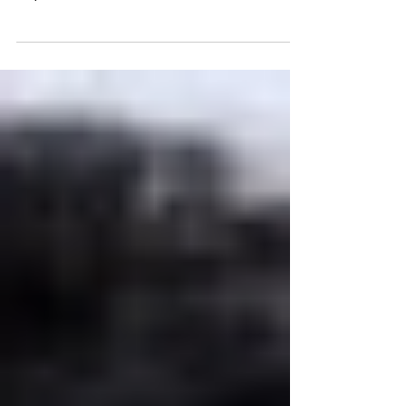
Online, de Vilhena, a ex-deputada federal
Jaqueline Cassol revisitou marcos de sua...