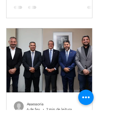
já articula pré-candidatura em
Rondônia. O empresário e produtor
rural Marcelo Lucas oficializou sua
filiação ao Progressistas (PP) na última
sexta-feira (27), durante evento
realizado em Vilhena, e foi anunciado
como primeiro suplente na pré-
candidatura ao Senado da deputada
federal Sílvia Cristina. A movimentação
reforça a construção política em torno
do nome de Sílvia Cristina para a
disputa de
Assessoria
6 de fev.
2 min de leitura
Prefeito de Nova Mamoré