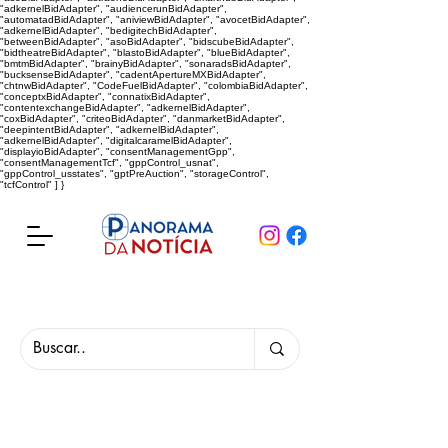
"adkernelBidAdapter", "audiencerunBidAdapter",
"automatadBidAdapter", "aniviewBidAdapter", "avocetBidAdapter",
"adkernelBidAdapter", "bedigitechBidAdapter",
"betweenBidAdapter", "asoBidAdapter", "bidscubeBidAdapter",
"bidtheatreBidAdapter", "blastoBidAdapter", "blueBidAdapter",
"bmtmBidAdapter", "brainyBidAdapter", "sonaradsBidAdapter",
"bucksenseBidAdapter", "cadentApertureMXBidAdapter",
"chtnwBidAdapter", "CodeFuelBidAdapter", "colombiaBidAdapter",
"conceptxBidAdapter", "connatixBidAdapter",
"contentexchangeBidAdapter", "adkernelBidAdapter",
"coxBidAdapter", "criteoBidAdapter", "danmarketBidAdapter",
"deepintentBidAdapter", "adkernelBidAdapter",
"adkernelBidAdapter", "digitalcaramelBidAdapter",
"displayioBidAdapter", "consentManagementGpp",
"consentManagementTcf", "gppControl_usnat",
"gppControl_usstates", "gptPreAuction", "storageControl",
"tcfControl" ] }
Panorama da Notícia