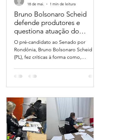
Assessoria
18 de mai.
1 min de leitura
Bruno Bolsonaro Scheid
defende produtores e
questiona atuação do
ICMBio em fiscalizações no
O pré-candidato ao Senado por
campo
Rondônia, Bruno Bolsonaro Scheid
(PL), fez críticas à forma como,
segundo ele, agentes do ICMBio têm
atuado em operações de fiscalização
em propriedades rurais. A
manifestação foi publicada nas redes
sociais após reunião com pequenos
agricultores.