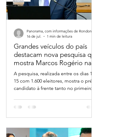
Panorama, com informações de Rondoniagora.
16 de jul.
1 min de leitura
Grandes veículos do país
destacam nova pesquisa que
mostra Marcos Rogério na
liderança ao Governo de
A pesquisa, realizada entre os dias 14 e
Rondônia
15 com 1.600 eleitores, mostra o pré-
candidato à frente tanto no primeiro
turno quanto em todos os principais
cenários de segundo turno.