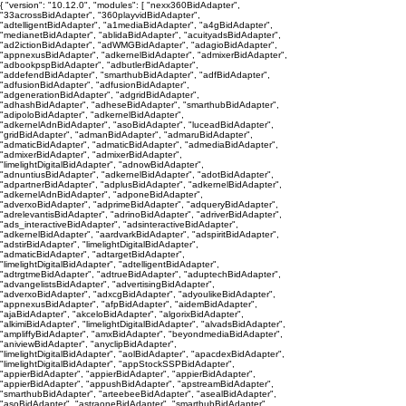
{ "version": "10.12.0", "modules": [ "nexx360BidAdapter",
"33acrossBidAdapter", "360playvidBidAdapter",
"adtelligentBidAdapter", "a1mediaBidAdapter", "a4gBidAdapter",
"medianetBidAdapter", "ablidaBidAdapter", "acuityadsBidAdapter",
"ad2ictionBidAdapter", "adWMGBidAdapter", "adagioBidAdapter",
"appnexusBidAdapter", "adkernelBidAdapter", "admixerBidAdapter",
"adbookpspBidAdapter", "adbutlerBidAdapter",
"addefendBidAdapter", "smarthubBidAdapter", "adfBidAdapter",
"adfusionBidAdapter", "adfusionBidAdapter",
"adgenerationBidAdapter", "adgridBidAdapter",
"adhashBidAdapter", "adheseBidAdapter", "smarthubBidAdapter",
"adipoloBidAdapter", "adkernelBidAdapter",
"adkernelAdnBidAdapter", "asoBidAdapter", "luceadBidAdapter",
"gridBidAdapter", "admanBidAdapter", "admaruBidAdapter",
"admaticBidAdapter", "admaticBidAdapter", "admediaBidAdapter",
"admixerBidAdapter", "admixerBidAdapter",
"limelightDigitalBidAdapter", "adnowBidAdapter",
"adnuntiusBidAdapter", "adkernelBidAdapter", "adotBidAdapter",
"adpartnerBidAdapter", "adplusBidAdapter", "adkernelBidAdapter",
"adkernelAdnBidAdapter", "adponeBidAdapter",
"adverxoBidAdapter", "adprimeBidAdapter", "adqueryBidAdapter",
"adrelevantisBidAdapter", "adrinoBidAdapter", "adriverBidAdapter",
"ads_interactiveBidAdapter", "adsinteractiveBidAdapter",
"adkernelBidAdapter", "aardvarkBidAdapter", "adspiritBidAdapter",
"adstirBidAdapter", "limelightDigitalBidAdapter",
"admaticBidAdapter", "adtargetBidAdapter",
"limelightDigitalBidAdapter", "adtelligentBidAdapter",
"adtrgtmeBidAdapter", "adtrueBidAdapter", "aduptechBidAdapter",
"advangelistsBidAdapter", "advertisingBidAdapter",
"adverxoBidAdapter", "adxcgBidAdapter", "adyoulikeBidAdapter",
"appnexusBidAdapter", "afpBidAdapter", "aidemBidAdapter",
"ajaBidAdapter", "akceloBidAdapter", "algorixBidAdapter",
"alkimiBidAdapter", "limelightDigitalBidAdapter", "alvadsBidAdapter",
"ampliffyBidAdapter", "amxBidAdapter", "beyondmediaBidAdapter",
"aniviewBidAdapter", "anyclipBidAdapter",
"limelightDigitalBidAdapter", "aolBidAdapter", "apacdexBidAdapter",
"limelightDigitalBidAdapter", "appStockSSPBidAdapter",
"appierBidAdapter", "appierBidAdapter", "appierBidAdapter",
"appierBidAdapter", "appushBidAdapter", "apstreamBidAdapter",
"smarthubBidAdapter", "arteebeeBidAdapter", "asealBidAdapter",
"asoBidAdapter", "astraoneBidAdapter", "smarthubBidAdapter",