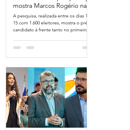
destacam nova pesquisa que
mostra Marcos Rogério na
liderança ao Governo de
A pesquisa, realizada entre os dias 14 e
Rondônia
15 com 1.600 eleitores, mostra o pré-
candidato à frente tanto no primeiro
turno quanto em todos os principais
cenários de segundo turno.