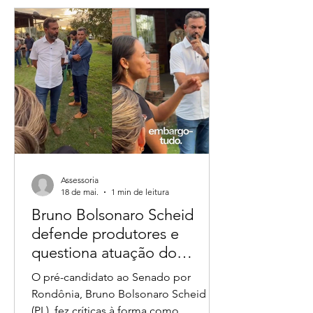
pela “paternidade” da retirada do
interesse da Fundação Nacional dos
Povos Indígenas (Funai) sobre glebas
federais em Rondônia ganhou novos
capítulos após produtores rurais e
lideranças de Nova Mamoré
relembrarem que o vereador André do
Sindicato já tratava
Assessoria
18 de mai.
1 min de leitura
Bruno Bolsonaro Scheid
defende produtores e
questiona atuação do
ICMBio em fiscalizações no
O pré-candidato ao Senado por
campo