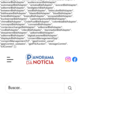
"adkernelBidAdapter", "audiencerunBidAdapter",
"automatadBidAdapter", "aniviewBidAdapter", "avocetBidAdapter",
"adkernelBidAdapter", "bedigitechBidAdapter",
"betweenBidAdapter", "asoBidAdapter", "bidscubeBidAdapter",
"bidtheatreBidAdapter", "blastoBidAdapter", "blueBidAdapter",
"bmtmBidAdapter", "brainyBidAdapter", "sonaradsBidAdapter",
"bucksenseBidAdapter", "cadentApertureMXBidAdapter",
"chtnwBidAdapter", "CodeFuelBidAdapter", "colombiaBidAdapter",
"conceptxBidAdapter", "connatixBidAdapter",
"contentexchangeBidAdapter", "adkernelBidAdapter",
"coxBidAdapter", "criteoBidAdapter", "danmarketBidAdapter",
"deepintentBidAdapter", "adkernelBidAdapter",
"adkernelBidAdapter", "digitalcaramelBidAdapter",
"displayioBidAdapter", "consentManagementGpp",
"consentManagementTcf", "gppControl_usnat",
"gppControl_usstates", "gptPreAuction", "storageControl",
"tcfControl" ] }
Panorama da Notícia