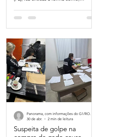
Rondônia, Bruno Bolsonaro Scheid
(PL), fez críticas à forma como,
segundo ele, agentes do ICMBio têm
atuado em operações de fiscalização
em propriedades rurais. A
manifestação foi publicada nas redes
sociais após reunião com pequenos
agricultores.
Panorama, com informações do G1/RO.
30 de abr.
2 min de leitura