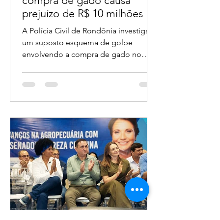
Suspeita de golpe na
compra de gado causa
prejuízo de R$ 10 milhões e
deixa mais de 90 vítimas em
A Polícia Civil de Rondônia investiga
Rondônia
um suposto esquema de golpe
envolvendo a compra de gado no
estado, com prejuízo estimado em
mais de R$ 10 milhões e mais de 90
vítimas identificadas até o momento.
O caso veio à tona após a deflagração
da Operação Rompere, realizada na
terça-feira (28).