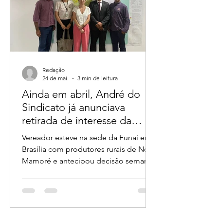
Redação
24 de mai.
3 min de leitura
Ainda em abril, André do
Sindicato já anunciava
retirada de interesse da
Funai sobre glebas em
Vereador esteve na sede da Funai em
Rondônia
Brasília com produtores rurais de Nova
Mamoré e antecipou decisão semanas
antes de deputados divulgarem o caso
Reunião na FUNAI em Brasília no dia
29 de Abril de 2026 A disputa política