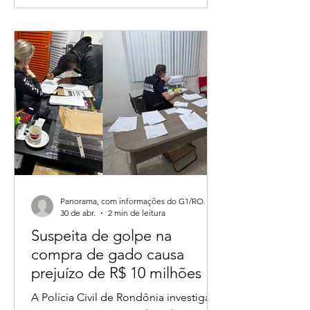
em propriedades rurais. A
manifestação foi publicada nas redes
sociais após reunião com pequenos
agricultores.
Panorama, com informações do G1/RO.
30 de abr.
2 min de leitura
Suspeita de golpe na
compra de gado causa
prejuízo de R$ 10 milhões e