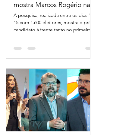
Grandes veículos do país
destacam nova pesquisa que
mostra Marcos Rogério na
liderança ao Governo de
A pesquisa, realizada entre os dias 14 e
Rondônia
15 com 1.600 eleitores, mostra o pré-
candidato à frente tanto no primeiro
turno quanto em todos os principais
cenários de segundo turno.