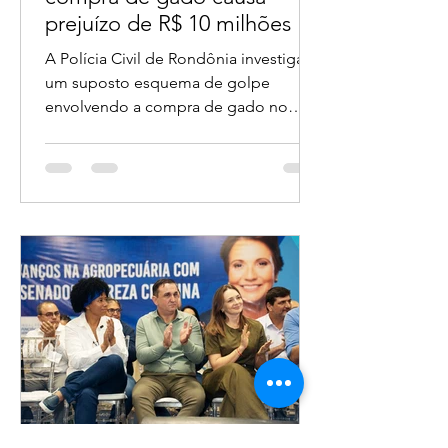
Suspeita de golpe na
compra de gado causa
prejuízo de R$ 10 milhões e
deixa mais de 90 vítimas em
A Polícia Civil de Rondônia investiga
Rondônia
um suposto esquema de golpe
envolvendo a compra de gado no
estado, com prejuízo estimado em
mais de R$ 10 milhões e mais de 90
vítimas identificadas até o momento.
O caso veio à tona após a deflagração
da Operação Rompere, realizada na
terça-feira (28).