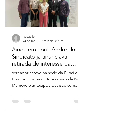
Redação
24 de mai.
3 min de leitura
Ainda em abril, André do
Sindicato já anunciava
retirada de interesse da
Funai sobre glebas em
Vereador esteve na sede da Funai em
Rondônia
Brasília com produtores rurais de Nova
Mamoré e antecipou decisão semanas
antes de deputados divulgarem o caso
Reunião na FUNAI em Brasília no dia
29 de Abril de 2026 A disputa política