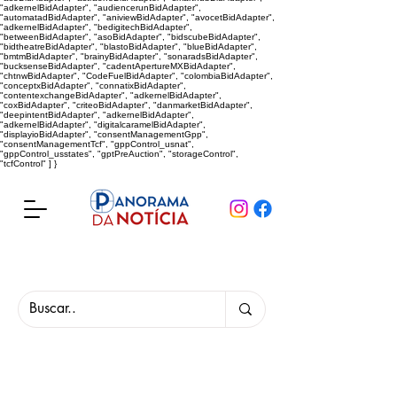
"adkernelBidAdapter", "audiencerunBidAdapter",
"automatadBidAdapter", "aniviewBidAdapter", "avocetBidAdapter",
"adkernelBidAdapter", "bedigitechBidAdapter",
"betweenBidAdapter", "asoBidAdapter", "bidscubeBidAdapter",
"bidtheatreBidAdapter", "blastoBidAdapter", "blueBidAdapter",
"bmtmBidAdapter", "brainyBidAdapter", "sonaradsBidAdapter",
"bucksenseBidAdapter", "cadentApertureMXBidAdapter",
"chtnwBidAdapter", "CodeFuelBidAdapter", "colombiaBidAdapter",
"conceptxBidAdapter", "connatixBidAdapter",
"contentexchangeBidAdapter", "adkernelBidAdapter",
"coxBidAdapter", "criteoBidAdapter", "danmarketBidAdapter",
"deepintentBidAdapter", "adkernelBidAdapter",
"adkernelBidAdapter", "digitalcaramelBidAdapter",
"displayioBidAdapter", "consentManagementGpp",
"consentManagementTcf", "gppControl_usnat",
"gppControl_usstates", "gptPreAuction", "storageControl",
"tcfControl" ] }
Panorama da Notícia