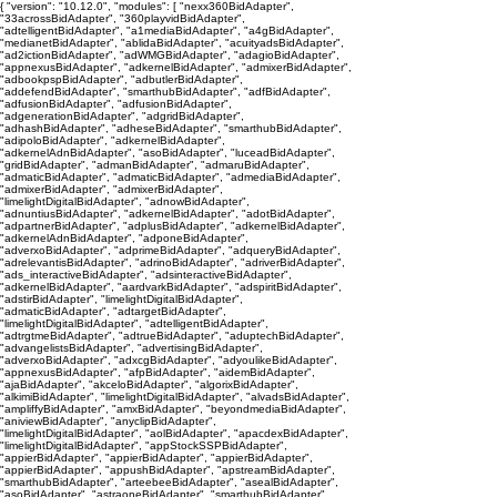
{ "version": "10.12.0", "modules": [ "nexx360BidAdapter",
"33acrossBidAdapter", "360playvidBidAdapter",
"adtelligentBidAdapter", "a1mediaBidAdapter", "a4gBidAdapter",
"medianetBidAdapter", "ablidaBidAdapter", "acuityadsBidAdapter",
"ad2ictionBidAdapter", "adWMGBidAdapter", "adagioBidAdapter",
"appnexusBidAdapter", "adkernelBidAdapter", "admixerBidAdapter",
"adbookpspBidAdapter", "adbutlerBidAdapter",
"addefendBidAdapter", "smarthubBidAdapter", "adfBidAdapter",
"adfusionBidAdapter", "adfusionBidAdapter",
"adgenerationBidAdapter", "adgridBidAdapter",
"adhashBidAdapter", "adheseBidAdapter", "smarthubBidAdapter",
"adipoloBidAdapter", "adkernelBidAdapter",
"adkernelAdnBidAdapter", "asoBidAdapter", "luceadBidAdapter",
"gridBidAdapter", "admanBidAdapter", "admaruBidAdapter",
"admaticBidAdapter", "admaticBidAdapter", "admediaBidAdapter",
"admixerBidAdapter", "admixerBidAdapter",
"limelightDigitalBidAdapter", "adnowBidAdapter",
"adnuntiusBidAdapter", "adkernelBidAdapter", "adotBidAdapter",
"adpartnerBidAdapter", "adplusBidAdapter", "adkernelBidAdapter",
"adkernelAdnBidAdapter", "adponeBidAdapter",
"adverxoBidAdapter", "adprimeBidAdapter", "adqueryBidAdapter",
"adrelevantisBidAdapter", "adrinoBidAdapter", "adriverBidAdapter",
"ads_interactiveBidAdapter", "adsinteractiveBidAdapter",
"adkernelBidAdapter", "aardvarkBidAdapter", "adspiritBidAdapter",
"adstirBidAdapter", "limelightDigitalBidAdapter",
"admaticBidAdapter", "adtargetBidAdapter",
"limelightDigitalBidAdapter", "adtelligentBidAdapter",
"adtrgtmeBidAdapter", "adtrueBidAdapter", "aduptechBidAdapter",
"advangelistsBidAdapter", "advertisingBidAdapter",
"adverxoBidAdapter", "adxcgBidAdapter", "adyoulikeBidAdapter",
"appnexusBidAdapter", "afpBidAdapter", "aidemBidAdapter",
"ajaBidAdapter", "akceloBidAdapter", "algorixBidAdapter",
"alkimiBidAdapter", "limelightDigitalBidAdapter", "alvadsBidAdapter",
"ampliffyBidAdapter", "amxBidAdapter", "beyondmediaBidAdapter",
"aniviewBidAdapter", "anyclipBidAdapter",
"limelightDigitalBidAdapter", "aolBidAdapter", "apacdexBidAdapter",
"limelightDigitalBidAdapter", "appStockSSPBidAdapter",
"appierBidAdapter", "appierBidAdapter", "appierBidAdapter",
"appierBidAdapter", "appushBidAdapter", "apstreamBidAdapter",
"smarthubBidAdapter", "arteebeeBidAdapter", "asealBidAdapter",
"asoBidAdapter", "astraoneBidAdapter", "smarthubBidAdapter",