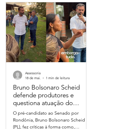
pela “paternidade” da retirada do
interesse da Fundação Nacional dos
Povos Indígenas (Funai) sobre glebas
federais em Rondônia ganhou novos
capítulos após produtores rurais e
lideranças de Nova Mamoré
relembrarem que o vereador André do
Sindicato já tratava
Assessoria
18 de mai.
1 min de leitura
Bruno Bolsonaro Scheid
defende produtores e
questiona atuação do
ICMBio em fiscalizações no
O pré-candidato ao Senado por