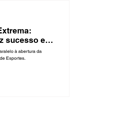
Extrema:
z sucesso e
0 animais
aralelo à abertura da
ra cirurgia
l de Esportes.