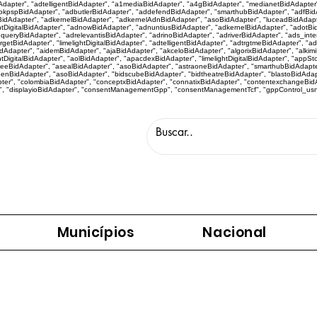
idAdapter", "adtelligentBidAdapter", "a1mediaBidAdapter", "a4gBidAdapter", "medianetBidAdapte
kpspBidAdapter", "adbutlerBidAdapter", "addefendBidAdapter", "smarthubBidAdapter", "adfBidA
idAdapter", "adkernelBidAdapter", "adkernelAdnBidAdapter", "asoBidAdapter", "luceadBidAdapt
htDigitalBidAdapter", "adnowBidAdapter", "adnuntiusBidAdapter", "adkernelBidAdapter", "adotBi
eryBidAdapter", "adrelevantisBidAdapter", "adrinoBidAdapter", "adriverBidAdapter", "ads_inter
targetBidAdapter", "limelightDigitalBidAdapter", "adtelligentBidAdapter", "adtrgtmeBidAdapter", 
apter", "aidemBidAdapter", "ajaBidAdapter", "akceloBidAdapter", "algorixBidAdapter", "alkimiBi
tDigitalBidAdapter", "aolBidAdapter", "apacdexBidAdapter", "limelightDigitalBidAdapter", "appS
eeBidAdapter", "asealBidAdapter", "asoBidAdapter", "astraoneBidAdapter", "smarthubBidAdapte
eenBidAdapter", "asoBidAdapter", "bidscubeBidAdapter", "bidtheatreBidAdapter", "blastoBidAda
r", "colombiaBidAdapter", "conceptxBidAdapter", "connatixBidAdapter", "contentexchangeBidAd
", "displayioBidAdapter", "consentManagementGpp", "consentManagementTcf", "gppControl_usnat",
Municípios
Nacional