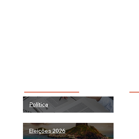
Categorias + Comentadas
Dú
Política
ão!
INS
rte.
ATU
Eleições 2026