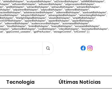
r", "ablidaBidAdapter", "acuityadsBidAdapter", "ad2ictionBidAdapter", "adWMGBidAdapter",
dapter", "adfusionBidAdapter", "adfusionBidAdapter", "adgenerationBidAdapter",
er", "gridBidAdapter", "admanBidAdapter", "admaruBidAdapter", "admaticBidAdapter",
dAdapter", "adpartnerBidAdapter", "adplusBidAdapter", "adkernelBidAdapter",
activeBidAdapter", "adsinteractiveBidAdapter", "adkernelBidAdapter", "aardvarkBidAdapter",
"adtrueBidAdapter", "aduptechBidAdapter", "advangelistsBidAdapter", "advertisingBidAdapter",
dAdapter", "limelightDigitalBidAdapter", "alvadsBidAdapter", "ampliffyBidAdapter",
tockSSPBidAdapter", "appierBidAdapter", "appierBidAdapter", "appierBidAdapter",
r", "adkernelBidAdapter", "audiencerunBidAdapter", "automatadBidAdapter",
pter", "blueBidAdapter", "bmtmBidAdapter", "brainyBidAdapter", "sonaradsBidAdapter",
apter", "adkernelBidAdapter", "coxBidAdapter", "criteoBidAdapter", "danmarketBidAdapter",
 "gppControl_usstates", "gptPreAuction", "storageControl", "tcfControl" ] }
Panorama da Notícia
Tecnologia
Últimas Notícias