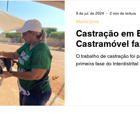
9 de jul. de 2024
2 min de leitura
Municípios
Castração em 
Castramóvel fa
tem mais de 10
O trabalho de castração foi p
cadastrados pa
primeira fase do Interdistrita