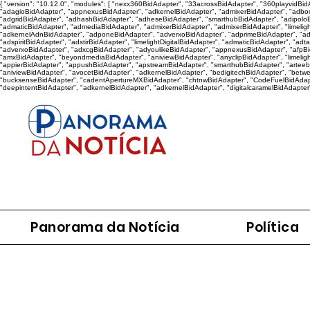
{ "version": "10.12.0", "modules": [ "nexx360BidAdapter", "33acrossBidAdapter", "360playvidB
"adagioBidAdapter", "appnexusBidAdapter", "adkernelBidAdapter", "admixerBidAdapter", "adboo
"adgridBidAdapter", "adhashBidAdapter", "adheseBidAdapter", "smarthubBidAdapter", "adipoloB
"admaticBidAdapter", "admediaBidAdapter", "admixerBidAdapter", "admixerBidAdapter", "limelig
"adkernelAdnBidAdapter", "adponeBidAdapter", "adverxoBidAdapter", "adprimeBidAdapter", "adqu
"adspiritBidAdapter", "adstirBidAdapter", "limelightDigitalBidAdapter", "admaticBidAdapter", "ad
"adverxoBidAdapter", "adxcgBidAdapter", "adyoulikeBidAdapter", "appnexusBidAdapter", "afpBidAd
"amxBidAdapter", "beyondmediaBidAdapter", "aniviewBidAdapter", "anyclipBidAdapter", "limeligh
"appierBidAdapter", "appushBidAdapter", "apstreamBidAdapter", "smarthubBidAdapter", "arteeb
"aniviewBidAdapter", "avocetBidAdapter", "adkernelBidAdapter", "bedigitechBidAdapter", "betw
"bucksenseBidAdapter", "cadentApertureMXBidAdapter", "chtnwBidAdapter", "CodeFuelBidAdapte
"deepintentBidAdapter", "adkernelBidAdapter", "adkernelBidAdapter", "digitalcaramelBidAdapter
Panorama da Notícia
Política