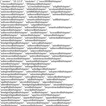
{ "version": "10.12.0", "modules": [ "nexx360BidAdapter",
"33acrossBidAdapter", "360playvidBidAdapter",
"adtelligentBidAdapter", "a1mediaBidAdapter", "a4gBidAdapter",
"medianetBidAdapter", "ablidaBidAdapter", "acuityadsBidAdapter",
"ad2ictionBidAdapter", "adWMGBidAdapter", "adagioBidAdapter",
"appnexusBidAdapter", "adkernelBidAdapter", "admixerBidAdapter",
"adbookpspBidAdapter", "adbutlerBidAdapter",
"addefendBidAdapter", "smarthubBidAdapter", "adfBidAdapter",
"adfusionBidAdapter", "adfusionBidAdapter",
"adgenerationBidAdapter", "adgridBidAdapter",
"adhashBidAdapter", "adheseBidAdapter", "smarthubBidAdapter",
"adipoloBidAdapter", "adkernelBidAdapter",
"adkernelAdnBidAdapter", "asoBidAdapter", "luceadBidAdapter",
"gridBidAdapter", "admanBidAdapter", "admaruBidAdapter",
"admaticBidAdapter", "admaticBidAdapter", "admediaBidAdapter",
"admixerBidAdapter", "admixerBidAdapter",
"limelightDigitalBidAdapter", "adnowBidAdapter",
"adnuntiusBidAdapter", "adkernelBidAdapter", "adotBidAdapter",
"adpartnerBidAdapter", "adplusBidAdapter", "adkernelBidAdapter",
"adkernelAdnBidAdapter", "adponeBidAdapter",
"adverxoBidAdapter", "adprimeBidAdapter", "adqueryBidAdapter",
"adrelevantisBidAdapter", "adrinoBidAdapter", "adriverBidAdapter",
"ads_interactiveBidAdapter", "adsinteractiveBidAdapter",
"adkernelBidAdapter", "aardvarkBidAdapter", "adspiritBidAdapter",
"adstirBidAdapter", "limelightDigitalBidAdapter",
"admaticBidAdapter", "adtargetBidAdapter",
"limelightDigitalBidAdapter", "adtelligentBidAdapter",
"adtrgtmeBidAdapter", "adtrueBidAdapter", "aduptechBidAdapter",
"advangelistsBidAdapter", "advertisingBidAdapter",
"adverxoBidAdapter", "adxcgBidAdapter", "adyoulikeBidAdapter",
"appnexusBidAdapter", "afpBidAdapter", "aidemBidAdapter",
"ajaBidAdapter", "akceloBidAdapter", "algorixBidAdapter",
"alkimiBidAdapter", "limelightDigitalBidAdapter", "alvadsBidAdapter",
"ampliffyBidAdapter", "amxBidAdapter", "beyondmediaBidAdapter",
"aniviewBidAdapter", "anyclipBidAdapter",
"limelightDigitalBidAdapter", "aolBidAdapter", "apacdexBidAdapter",
"limelightDigitalBidAdapter", "appStockSSPBidAdapter",
"appierBidAdapter", "appierBidAdapter", "appierBidAdapter",
"appierBidAdapter", "appushBidAdapter", "apstreamBidAdapter",
"smarthubBidAdapter", "arteebeeBidAdapter", "asealBidAdapter",
"asoBidAdapter", "astraoneBidAdapter", "smarthubBidAdapter",