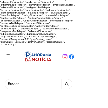
"adkernelBidAdapter", "audiencerunBidAdapter",
"automatadBidAdapter", "aniviewBidAdapter", "avocetBidAdapter",
"adkernelBidAdapter", "bedigitechBidAdapter",
"betweenBidAdapter", "asoBidAdapter", "bidscubeBidAdapter",
"bidtheatreBidAdapter", "blastoBidAdapter", "blueBidAdapter",
"bmtmBidAdapter", "brainyBidAdapter", "sonaradsBidAdapter",
"bucksenseBidAdapter", "cadentApertureMXBidAdapter",
"chtnwBidAdapter", "CodeFuelBidAdapter", "colombiaBidAdapter",
"conceptxBidAdapter", "connatixBidAdapter",
"contentexchangeBidAdapter", "adkernelBidAdapter",
"coxBidAdapter", "criteoBidAdapter", "danmarketBidAdapter",
"deepintentBidAdapter", "adkernelBidAdapter",
"adkernelBidAdapter", "digitalcaramelBidAdapter",
"displayioBidAdapter", "consentManagementGpp",
"consentManagementTcf", "gppControl_usnat",
"gppControl_usstates", "gptPreAuction", "storageControl",
"tcfControl" ] }
Panorama da Notícia