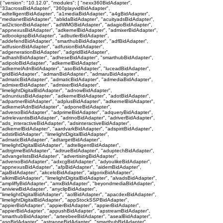
{ "version": "10.12.0", "modules": [ "nexx360BidAdapter",
"33acrossBidAdapter", "360playvidBidAdapter",
"adtelligentBidAdapter", "a1mediaBidAdapter", "a4gBidAdapter",
"medianetBidAdapter", "ablidaBidAdapter", "acuityadsBidAdapter",
"ad2ictionBidAdapter", "adWMGBidAdapter", "adagioBidAdapter",
"appnexusBidAdapter", "adkernelBidAdapter", "admixerBidAdapter",
"adbookpspBidAdapter", "adbutlerBidAdapter",
"addefendBidAdapter", "smarthubBidAdapter", "adfBidAdapter",
"adfusionBidAdapter", "adfusionBidAdapter",
"adgenerationBidAdapter", "adgridBidAdapter",
"adhashBidAdapter", "adheseBidAdapter", "smarthubBidAdapter",
"adipoloBidAdapter", "adkernelBidAdapter",
"adkernelAdnBidAdapter", "asoBidAdapter", "luceadBidAdapter",
"gridBidAdapter", "admanBidAdapter", "admaruBidAdapter",
"admaticBidAdapter", "admaticBidAdapter", "admediaBidAdapter",
"admixerBidAdapter", "admixerBidAdapter",
"limelightDigitalBidAdapter", "adnowBidAdapter",
"adnuntiusBidAdapter", "adkernelBidAdapter", "adotBidAdapter",
"adpartnerBidAdapter", "adplusBidAdapter", "adkernelBidAdapter",
"adkernelAdnBidAdapter", "adponeBidAdapter",
"adverxoBidAdapter", "adprimeBidAdapter", "adqueryBidAdapter",
"adrelevantisBidAdapter", "adrinoBidAdapter", "adriverBidAdapter",
"ads_interactiveBidAdapter", "adsinteractiveBidAdapter",
"adkernelBidAdapter", "aardvarkBidAdapter", "adspiritBidAdapter",
"adstirBidAdapter", "limelightDigitalBidAdapter",
"admaticBidAdapter", "adtargetBidAdapter",
"limelightDigitalBidAdapter", "adtelligentBidAdapter",
"adtrgtmeBidAdapter", "adtrueBidAdapter", "aduptechBidAdapter",
"advangelistsBidAdapter", "advertisingBidAdapter",
"adverxoBidAdapter", "adxcgBidAdapter", "adyoulikeBidAdapter",
"appnexusBidAdapter", "afpBidAdapter", "aidemBidAdapter",
"ajaBidAdapter", "akceloBidAdapter", "algorixBidAdapter",
"alkimiBidAdapter", "limelightDigitalBidAdapter", "alvadsBidAdapter",
"ampliffyBidAdapter", "amxBidAdapter", "beyondmediaBidAdapter",
"aniviewBidAdapter", "anyclipBidAdapter",
"limelightDigitalBidAdapter", "aolBidAdapter", "apacdexBidAdapter",
"limelightDigitalBidAdapter", "appStockSSPBidAdapter",
"appierBidAdapter", "appierBidAdapter", "appierBidAdapter",
"appierBidAdapter", "appushBidAdapter", "apstreamBidAdapter",
"smarthubBidAdapter", "arteebeeBidAdapter", "asealBidAdapter",
"asoBidAdapter", "astraoneBidAdapter", "smarthubBidAdapter",