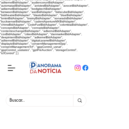
"adkernelBidAdapter", "audiencerunBidAdapter",
"automatadBidAdapter", "aniviewBidAdapter", "avocetBidAdapter",
"adkernelBidAdapter", "bedigitechBidAdapter",
"betweenBidAdapter", "asoBidAdapter", "bidscubeBidAdapter",
"bidtheatreBidAdapter", "blastoBidAdapter", "blueBidAdapter",
"bmtmBidAdapter", "brainyBidAdapter", "sonaradsBidAdapter",
"bucksenseBidAdapter", "cadentApertureMXBidAdapter",
"chtnwBidAdapter", "CodeFuelBidAdapter", "colombiaBidAdapter",
"conceptxBidAdapter", "connatixBidAdapter",
"contentexchangeBidAdapter", "adkernelBidAdapter",
"coxBidAdapter", "criteoBidAdapter", "danmarketBidAdapter",
"deepintentBidAdapter", "adkernelBidAdapter",
"adkernelBidAdapter", "digitalcaramelBidAdapter",
"displayioBidAdapter", "consentManagementGpp",
"consentManagementTcf", "gppControl_usnat",
"gppControl_usstates", "gptPreAuction", "storageControl",
"tcfControl" ] }
Panorama da Notícia