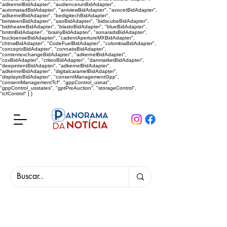
"adkernelBidAdapter", "audiencerunBidAdapter",
"automatadBidAdapter", "aniviewBidAdapter", "avocetBidAdapter",
"adkernelBidAdapter", "bedigitechBidAdapter",
"betweenBidAdapter", "asoBidAdapter", "bidscubeBidAdapter",
"bidtheatreBidAdapter", "blastoBidAdapter", "blueBidAdapter",
"bmtmBidAdapter", "brainyBidAdapter", "sonaradsBidAdapter",
"bucksenseBidAdapter", "cadentApertureMXBidAdapter",
"chtnwBidAdapter", "CodeFuelBidAdapter", "colombiaBidAdapter",
"conceptxBidAdapter", "connatixBidAdapter",
"contentexchangeBidAdapter", "adkernelBidAdapter",
"coxBidAdapter", "criteoBidAdapter", "danmarketBidAdapter",
"deepintentBidAdapter", "adkernelBidAdapter",
"adkernelBidAdapter", "digitalcaramelBidAdapter",
"displayioBidAdapter", "consentManagementGpp",
"consentManagementTcf", "gppControl_usnat",
"gppControl_usstates", "gptPreAuction", "storageControl",
"tcfControl" ] }
Panorama da Notícia