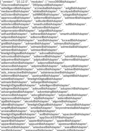
{ "version": "10.12.0", "modules": [ "nexx360BidAdapter",
"33acrossBidAdapter", "360playvidBidAdapter",
"adtelligentBidAdapter", "a1mediaBidAdapter", "a4gBidAdapter",
"medianetBidAdapter", "ablidaBidAdapter", "acuityadsBidAdapter",
"ad2ictionBidAdapter", "adWMGBidAdapter", "adagioBidAdapter",
"appnexusBidAdapter", "adkernelBidAdapter", "admixerBidAdapter",
"adbookpspBidAdapter", "adbutlerBidAdapter",
"addefendBidAdapter", "smarthubBidAdapter", "adfBidAdapter",
"adfusionBidAdapter", "adfusionBidAdapter",
"adgenerationBidAdapter", "adgridBidAdapter",
"adhashBidAdapter", "adheseBidAdapter", "smarthubBidAdapter",
"adipoloBidAdapter", "adkernelBidAdapter",
"adkernelAdnBidAdapter", "asoBidAdapter", "luceadBidAdapter",
"gridBidAdapter", "admanBidAdapter", "admaruBidAdapter",
"admaticBidAdapter", "admaticBidAdapter", "admediaBidAdapter",
"admixerBidAdapter", "admixerBidAdapter",
"limelightDigitalBidAdapter", "adnowBidAdapter",
"adnuntiusBidAdapter", "adkernelBidAdapter", "adotBidAdapter",
"adpartnerBidAdapter", "adplusBidAdapter", "adkernelBidAdapter",
"adkernelAdnBidAdapter", "adponeBidAdapter",
"adverxoBidAdapter", "adprimeBidAdapter", "adqueryBidAdapter",
"adrelevantisBidAdapter", "adrinoBidAdapter", "adriverBidAdapter",
"ads_interactiveBidAdapter", "adsinteractiveBidAdapter",
"adkernelBidAdapter", "aardvarkBidAdapter", "adspiritBidAdapter",
"adstirBidAdapter", "limelightDigitalBidAdapter",
"admaticBidAdapter", "adtargetBidAdapter",
"limelightDigitalBidAdapter", "adtelligentBidAdapter",
"adtrgtmeBidAdapter", "adtrueBidAdapter", "aduptechBidAdapter",
"advangelistsBidAdapter", "advertisingBidAdapter",
"adverxoBidAdapter", "adxcgBidAdapter", "adyoulikeBidAdapter",
"appnexusBidAdapter", "afpBidAdapter", "aidemBidAdapter",
"ajaBidAdapter", "akceloBidAdapter", "algorixBidAdapter",
"alkimiBidAdapter", "limelightDigitalBidAdapter", "alvadsBidAdapter",
"ampliffyBidAdapter", "amxBidAdapter", "beyondmediaBidAdapter",
"aniviewBidAdapter", "anyclipBidAdapter",
"limelightDigitalBidAdapter", "aolBidAdapter", "apacdexBidAdapter",
"limelightDigitalBidAdapter", "appStockSSPBidAdapter",
"appierBidAdapter", "appierBidAdapter", "appierBidAdapter",
"appierBidAdapter", "appushBidAdapter", "apstreamBidAdapter",
"smarthubBidAdapter", "arteebeeBidAdapter", "asealBidAdapter",
"asoBidAdapter", "astraoneBidAdapter", "smarthubBidAdapter",