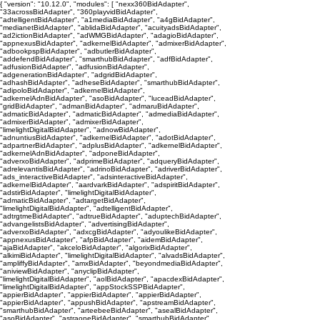
{ "version": "10.12.0", "modules": [ "nexx360BidAdapter",
"33acrossBidAdapter", "360playvidBidAdapter",
"adtelligentBidAdapter", "a1mediaBidAdapter", "a4gBidAdapter",
"medianetBidAdapter", "ablidaBidAdapter", "acuityadsBidAdapter",
"ad2ictionBidAdapter", "adWMGBidAdapter", "adagioBidAdapter",
"appnexusBidAdapter", "adkernelBidAdapter", "admixerBidAdapter",
"adbookpspBidAdapter", "adbutlerBidAdapter",
"addefendBidAdapter", "smarthubBidAdapter", "adfBidAdapter",
"adfusionBidAdapter", "adfusionBidAdapter",
"adgenerationBidAdapter", "adgridBidAdapter",
"adhashBidAdapter", "adheseBidAdapter", "smarthubBidAdapter",
"adipoloBidAdapter", "adkernelBidAdapter",
"adkernelAdnBidAdapter", "asoBidAdapter", "luceadBidAdapter",
"gridBidAdapter", "admanBidAdapter", "admaruBidAdapter",
"admaticBidAdapter", "admaticBidAdapter", "admediaBidAdapter",
"admixerBidAdapter", "admixerBidAdapter",
"limelightDigitalBidAdapter", "adnowBidAdapter",
"adnuntiusBidAdapter", "adkernelBidAdapter", "adotBidAdapter",
"adpartnerBidAdapter", "adplusBidAdapter", "adkernelBidAdapter",
"adkernelAdnBidAdapter", "adponeBidAdapter",
"adverxoBidAdapter", "adprimeBidAdapter", "adqueryBidAdapter",
"adrelevantisBidAdapter", "adrinoBidAdapter", "adriverBidAdapter",
"ads_interactiveBidAdapter", "adsinteractiveBidAdapter",
"adkernelBidAdapter", "aardvarkBidAdapter", "adspiritBidAdapter",
"adstirBidAdapter", "limelightDigitalBidAdapter",
"admaticBidAdapter", "adtargetBidAdapter",
"limelightDigitalBidAdapter", "adtelligentBidAdapter",
"adtrgtmeBidAdapter", "adtrueBidAdapter", "aduptechBidAdapter",
"advangelistsBidAdapter", "advertisingBidAdapter",
"adverxoBidAdapter", "adxcgBidAdapter", "adyoulikeBidAdapter",
"appnexusBidAdapter", "afpBidAdapter", "aidemBidAdapter",
"ajaBidAdapter", "akceloBidAdapter", "algorixBidAdapter",
"alkimiBidAdapter", "limelightDigitalBidAdapter", "alvadsBidAdapter",
"ampliffyBidAdapter", "amxBidAdapter", "beyondmediaBidAdapter",
"aniviewBidAdapter", "anyclipBidAdapter",
"limelightDigitalBidAdapter", "aolBidAdapter", "apacdexBidAdapter",
"limelightDigitalBidAdapter", "appStockSSPBidAdapter",
"appierBidAdapter", "appierBidAdapter", "appierBidAdapter",
"appierBidAdapter", "appushBidAdapter", "apstreamBidAdapter",
"smarthubBidAdapter", "arteebeeBidAdapter", "asealBidAdapter",
"asoBidAdapter", "astraoneBidAdapter", "smarthubBidAdapter",