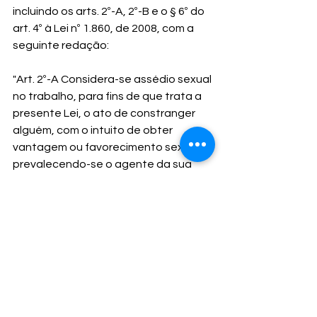
incluindo os arts. 2º-A, 2º-B e o § 6º do 
art. 4º à Lei nº 1.860, de 2008, com a 
seguinte redação:
"Art. 2º-A Considera-se assédio sexual 
no trabalho, para fins de que trata a 
presente Lei, o ato de constranger 
alguém, com o intuito de obter 
vantagem ou favorecimento sexual, 
prevalecendo-se o agente da sua 
condição de superior hierárquico ou 
ascendência inerentes ao exercício 
de emprego, cargo ou função, como:
2º-B Se a conduta tiver natureza 
sexual e não for bem vinda pela 
pessoa que recebe, e, 
provavelmente, gerar ofensa, 