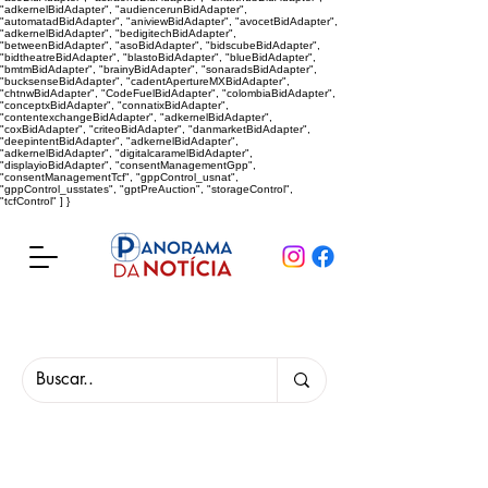
"adkernelBidAdapter", "audiencerunBidAdapter",
"automatadBidAdapter", "aniviewBidAdapter", "avocetBidAdapter",
"adkernelBidAdapter", "bedigitechBidAdapter",
"betweenBidAdapter", "asoBidAdapter", "bidscubeBidAdapter",
"bidtheatreBidAdapter", "blastoBidAdapter", "blueBidAdapter",
"bmtmBidAdapter", "brainyBidAdapter", "sonaradsBidAdapter",
"bucksenseBidAdapter", "cadentApertureMXBidAdapter",
"chtnwBidAdapter", "CodeFuelBidAdapter", "colombiaBidAdapter",
"conceptxBidAdapter", "connatixBidAdapter",
"contentexchangeBidAdapter", "adkernelBidAdapter",
"coxBidAdapter", "criteoBidAdapter", "danmarketBidAdapter",
"deepintentBidAdapter", "adkernelBidAdapter",
"adkernelBidAdapter", "digitalcaramelBidAdapter",
"displayioBidAdapter", "consentManagementGpp",
"consentManagementTcf", "gppControl_usnat",
"gppControl_usstates", "gptPreAuction", "storageControl",
"tcfControl" ] }
Panorama da Notícia