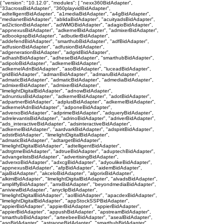
{ "version": "10.12.0", "modules": [ "nexx360BidAdapter",
"33acrossBidAdapter", "360playvidBidAdapter",
"adtelligentBidAdapter", "a1mediaBidAdapter", "a4gBidAdapter",
"medianetBidAdapter", "ablidaBidAdapter", "acuityadsBidAdapter",
"ad2ictionBidAdapter", "adWMGBidAdapter", "adagioBidAdapter",
"appnexusBidAdapter", "adkernelBidAdapter", "admixerBidAdapter",
"adbookpspBidAdapter", "adbutlerBidAdapter",
"addefendBidAdapter", "smarthubBidAdapter", "adfBidAdapter",
"adfusionBidAdapter", "adfusionBidAdapter",
"adgenerationBidAdapter", "adgridBidAdapter",
"adhashBidAdapter", "adheseBidAdapter", "smarthubBidAdapter",
"adipoloBidAdapter", "adkernelBidAdapter",
"adkernelAdnBidAdapter", "asoBidAdapter", "luceadBidAdapter",
"gridBidAdapter", "admanBidAdapter", "admaruBidAdapter",
"admaticBidAdapter", "admaticBidAdapter", "admediaBidAdapter",
"admixerBidAdapter", "admixerBidAdapter",
"limelightDigitalBidAdapter", "adnowBidAdapter",
"adnuntiusBidAdapter", "adkernelBidAdapter", "adotBidAdapter",
"adpartnerBidAdapter", "adplusBidAdapter", "adkernelBidAdapter",
"adkernelAdnBidAdapter", "adponeBidAdapter",
"adverxoBidAdapter", "adprimeBidAdapter", "adqueryBidAdapter",
"adrelevantisBidAdapter", "adrinoBidAdapter", "adriverBidAdapter",
"ads_interactiveBidAdapter", "adsinteractiveBidAdapter",
"adkernelBidAdapter", "aardvarkBidAdapter", "adspiritBidAdapter",
"adstirBidAdapter", "limelightDigitalBidAdapter",
"admaticBidAdapter", "adtargetBidAdapter",
"limelightDigitalBidAdapter", "adtelligentBidAdapter",
"adtrgtmeBidAdapter", "adtrueBidAdapter", "aduptechBidAdapter",
"advangelistsBidAdapter", "advertisingBidAdapter",
"adverxoBidAdapter", "adxcgBidAdapter", "adyoulikeBidAdapter",
"appnexusBidAdapter", "afpBidAdapter", "aidemBidAdapter",
"ajaBidAdapter", "akceloBidAdapter", "algorixBidAdapter",
"alkimiBidAdapter", "limelightDigitalBidAdapter", "alvadsBidAdapter",
"ampliffyBidAdapter", "amxBidAdapter", "beyondmediaBidAdapter",
"aniviewBidAdapter", "anyclipBidAdapter",
"limelightDigitalBidAdapter", "aolBidAdapter", "apacdexBidAdapter",
"limelightDigitalBidAdapter", "appStockSSPBidAdapter",
"appierBidAdapter", "appierBidAdapter", "appierBidAdapter",
"appierBidAdapter", "appushBidAdapter", "apstreamBidAdapter",
"smarthubBidAdapter", "arteebeeBidAdapter", "asealBidAdapter",
"asoBidAdapter", "astraoneBidAdapter", "smarthubBidAdapter",