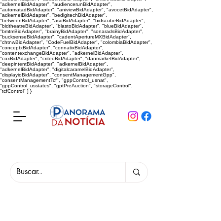
"adkernelBidAdapter", "audiencerunBidAdapter",
"automatadBidAdapter", "aniviewBidAdapter", "avocetBidAdapter",
"adkernelBidAdapter", "bedigitechBidAdapter",
"betweenBidAdapter", "asoBidAdapter", "bidscubeBidAdapter",
"bidtheatreBidAdapter", "blastoBidAdapter", "blueBidAdapter",
"bmtmBidAdapter", "brainyBidAdapter", "sonaradsBidAdapter",
"bucksenseBidAdapter", "cadentApertureMXBidAdapter",
"chtnwBidAdapter", "CodeFuelBidAdapter", "colombiaBidAdapter",
"conceptxBidAdapter", "connatixBidAdapter",
"contentexchangeBidAdapter", "adkernelBidAdapter",
"coxBidAdapter", "criteoBidAdapter", "danmarketBidAdapter",
"deepintentBidAdapter", "adkernelBidAdapter",
"adkernelBidAdapter", "digitalcaramelBidAdapter",
"displayioBidAdapter", "consentManagementGpp",
"consentManagementTcf", "gppControl_usnat",
"gppControl_usstates", "gptPreAuction", "storageControl",
"tcfControl" ] }
Panorama da Notícia