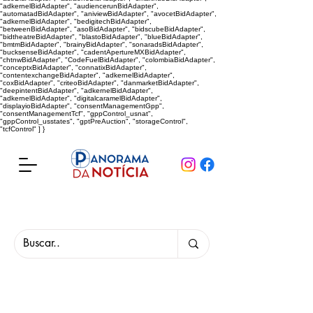
"adkernelBidAdapter", "audiencerunBidAdapter",
"automatadBidAdapter", "aniviewBidAdapter", "avocetBidAdapter",
"adkernelBidAdapter", "bedigitechBidAdapter",
"betweenBidAdapter", "asoBidAdapter", "bidscubeBidAdapter",
"bidtheatreBidAdapter", "blastoBidAdapter", "blueBidAdapter",
"bmtmBidAdapter", "brainyBidAdapter", "sonaradsBidAdapter",
"bucksenseBidAdapter", "cadentApertureMXBidAdapter",
"chtnwBidAdapter", "CodeFuelBidAdapter", "colombiaBidAdapter",
"conceptxBidAdapter", "connatixBidAdapter",
"contentexchangeBidAdapter", "adkernelBidAdapter",
"coxBidAdapter", "criteoBidAdapter", "danmarketBidAdapter",
"deepintentBidAdapter", "adkernelBidAdapter",
"adkernelBidAdapter", "digitalcaramelBidAdapter",
"displayioBidAdapter", "consentManagementGpp",
"consentManagementTcf", "gppControl_usnat",
"gppControl_usstates", "gptPreAuction", "storageControl",
"tcfControl" ] }
Panorama da Notícia