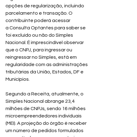
op
ções de regularização, incluindo 
parcelamento e transação. O 
contribuinte poderá acessar 
a 
Consulta Optantes
 para
 saber se 
foi excluído ou não do Simples 
Nacional. É imprescindível observar 
que o CNPJ, para ingressar ou 
reingressar no Simples, está em 
regularidade com as administrações 
tributárias da União, Estados, DF e 
Municípios.
Segundo a Receita, atualmente, 
o 
Simples Nacional abrange 23,4 
milhões de CNPJs, sendo 16 milhões 
microempreendedores individuais 
(MEI)
. A projeção do órgão é receber 
um número de pedidos formulados 