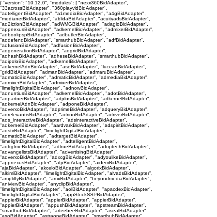
{ "version": "10.12.0", "modules": [ "nexx360BidAdapter",
"33acrossBidAdapter", "360playvidBidAdapter",
"adtelligentBidAdapter", "a1mediaBidAdapter", "a4gBidAdapter",
"medianetBidAdapter", "ablidaBidAdapter", "acuityadsBidAdapter",
"ad2ictionBidAdapter", "adWMGBidAdapter", "adagioBidAdapter",
"appnexusBidAdapter", "adkernelBidAdapter", "admixerBidAdapter",
"adbookpspBidAdapter", "adbutlerBidAdapter",
"addefendBidAdapter", "smarthubBidAdapter", "adfBidAdapter",
"adfusionBidAdapter", "adfusionBidAdapter",
"adgenerationBidAdapter", "adgridBidAdapter",
"adhashBidAdapter", "adheseBidAdapter", "smarthubBidAdapter",
"adipoloBidAdapter", "adkernelBidAdapter",
"adkernelAdnBidAdapter", "asoBidAdapter", "luceadBidAdapter",
"gridBidAdapter", "admanBidAdapter", "admaruBidAdapter",
"admaticBidAdapter", "admaticBidAdapter", "admediaBidAdapter",
"admixerBidAdapter", "admixerBidAdapter",
"limelightDigitalBidAdapter", "adnowBidAdapter",
"adnuntiusBidAdapter", "adkernelBidAdapter", "adotBidAdapter",
"adpartnerBidAdapter", "adplusBidAdapter", "adkernelBidAdapter",
"adkernelAdnBidAdapter", "adponeBidAdapter",
"adverxoBidAdapter", "adprimeBidAdapter", "adqueryBidAdapter",
"adrelevantisBidAdapter", "adrinoBidAdapter", "adriverBidAdapter",
"ads_interactiveBidAdapter", "adsinteractiveBidAdapter",
"adkernelBidAdapter", "aardvarkBidAdapter", "adspiritBidAdapter",
"adstirBidAdapter", "limelightDigitalBidAdapter",
"admaticBidAdapter", "adtargetBidAdapter",
"limelightDigitalBidAdapter", "adtelligentBidAdapter",
"adtrgtmeBidAdapter", "adtrueBidAdapter", "aduptechBidAdapter",
"advangelistsBidAdapter", "advertisingBidAdapter",
"adverxoBidAdapter", "adxcgBidAdapter", "adyoulikeBidAdapter",
"appnexusBidAdapter", "afpBidAdapter", "aidemBidAdapter",
"ajaBidAdapter", "akceloBidAdapter", "algorixBidAdapter",
"alkimiBidAdapter", "limelightDigitalBidAdapter", "alvadsBidAdapter",
"ampliffyBidAdapter", "amxBidAdapter", "beyondmediaBidAdapter",
"aniviewBidAdapter", "anyclipBidAdapter",
"limelightDigitalBidAdapter", "aolBidAdapter", "apacdexBidAdapter",
"limelightDigitalBidAdapter", "appStockSSPBidAdapter",
"appierBidAdapter", "appierBidAdapter", "appierBidAdapter",
"appierBidAdapter", "appushBidAdapter", "apstreamBidAdapter",
"smarthubBidAdapter", "arteebeeBidAdapter", "asealBidAdapter",
"asoBidAdapter", "astraoneBidAdapter", "smarthubBidAdapter",