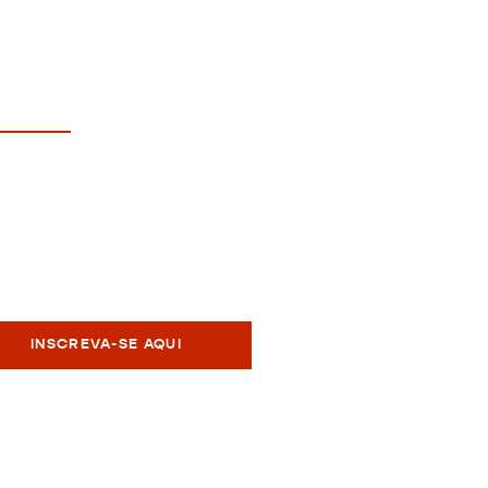
ão
vidas?
panoramadanoticiaoficial@gmail.com
CREVA SEU EMAIL PARA RECEBER
ALIZAÇÕES, POSTS E NOVIDADES
INSCREVA-SE AQUI