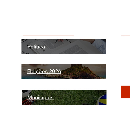
do projeto de
viagem à capital e seguir
ributária
para o Acre
Categorias + Comentadas
Dú
Política
ão!
INS
rte.
ATU
Eleições 2026
Municípios
idade