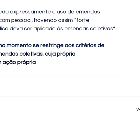
 veda expressamente o uso de emendas 
com pessoal, havendo assim “forte 
dico deva ser aplicado às emendas coletivas”. 
no momento se restringe aos critérios de 
endas coletivas, cuja própria 
m ação própria
. 
V