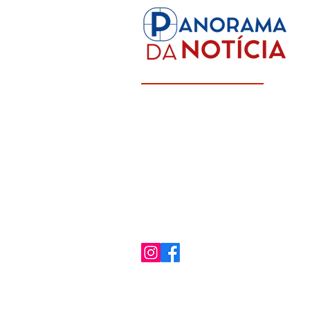
municipais
aprovação 
transação t
Panorama Completo da Informaç
Focado em Rondônia e Região No
Política de Privac