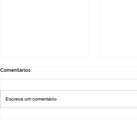
Comentários
Escreva um comentário
Nova Mamoré inaugura
Nesta terça
CRAS com presença da
e prefeitas 
primeira-dama do Estado,
movimento
Luana Rocha, e autoridades
para pedir 