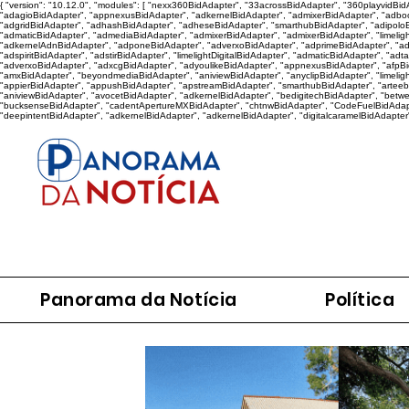
{ "version": "10.12.0", "modules": [ "nexx360BidAdapter", "33acrossBidAdapter", "360playvidB
"adagioBidAdapter", "appnexusBidAdapter", "adkernelBidAdapter", "admixerBidAdapter", "adboo
"adgridBidAdapter", "adhashBidAdapter", "adheseBidAdapter", "smarthubBidAdapter", "adipoloB
"admaticBidAdapter", "admediaBidAdapter", "admixerBidAdapter", "admixerBidAdapter", "limelig
"adkernelAdnBidAdapter", "adponeBidAdapter", "adverxoBidAdapter", "adprimeBidAdapter", "adqu
"adspiritBidAdapter", "adstirBidAdapter", "limelightDigitalBidAdapter", "admaticBidAdapter", "ad
"adverxoBidAdapter", "adxcgBidAdapter", "adyoulikeBidAdapter", "appnexusBidAdapter", "afpBidAd
"amxBidAdapter", "beyondmediaBidAdapter", "aniviewBidAdapter", "anyclipBidAdapter", "limeligh
"appierBidAdapter", "appushBidAdapter", "apstreamBidAdapter", "smarthubBidAdapter", "arteeb
"aniviewBidAdapter", "avocetBidAdapter", "adkernelBidAdapter", "bedigitechBidAdapter", "betw
"bucksenseBidAdapter", "cadentApertureMXBidAdapter", "chtnwBidAdapter", "CodeFuelBidAdapte
"deepintentBidAdapter", "adkernelBidAdapter", "adkernelBidAdapter", "digitalcaramelBidAdapter
Panorama da Notícia
Política