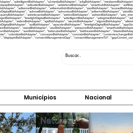
idAdapter", "adtelligentBidAdapter", "a1mediaBidAdapter", "a4gBidAdapter", "medianetBidAdapte
kpspBidAdapter", "adbutlerBidAdapter", "addefendBidAdapter", "smarthubBidAdapter", "adfBidA
idAdapter", "adkernelBidAdapter", "adkernelAdnBidAdapter", "asoBidAdapter", "luceadBidAdapt
htDigitalBidAdapter", "adnowBidAdapter", "adnuntiusBidAdapter", "adkernelBidAdapter", "adotBi
eryBidAdapter", "adrelevantisBidAdapter", "adrinoBidAdapter", "adriverBidAdapter", "ads_inter
targetBidAdapter", "limelightDigitalBidAdapter", "adtelligentBidAdapter", "adtrgtmeBidAdapter", 
apter", "aidemBidAdapter", "ajaBidAdapter", "akceloBidAdapter", "algorixBidAdapter", "alkimiBi
tDigitalBidAdapter", "aolBidAdapter", "apacdexBidAdapter", "limelightDigitalBidAdapter", "appS
eeBidAdapter", "asealBidAdapter", "asoBidAdapter", "astraoneBidAdapter", "smarthubBidAdapte
eenBidAdapter", "asoBidAdapter", "bidscubeBidAdapter", "bidtheatreBidAdapter", "blastoBidAda
r", "colombiaBidAdapter", "conceptxBidAdapter", "connatixBidAdapter", "contentexchangeBidAd
", "displayioBidAdapter", "consentManagementGpp", "consentManagementTcf", "gppControl_usnat",
Municípios
Nacional