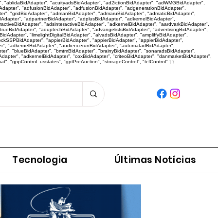
r", "ablidaBidAdapter", "acuityadsBidAdapter", "ad2ictionBidAdapter", "adWMGBidAdapter",
dapter", "adfusionBidAdapter", "adfusionBidAdapter", "adgenerationBidAdapter",
er", "gridBidAdapter", "admanBidAdapter", "admaruBidAdapter", "admaticBidAdapter",
dAdapter", "adpartnerBidAdapter", "adplusBidAdapter", "adkernelBidAdapter",
activeBidAdapter", "adsinteractiveBidAdapter", "adkernelBidAdapter", "aardvarkBidAdapter",
"adtrueBidAdapter", "aduptechBidAdapter", "advangelistsBidAdapter", "advertisingBidAdapter",
dAdapter", "limelightDigitalBidAdapter", "alvadsBidAdapter", "ampliffyBidAdapter",
tockSSPBidAdapter", "appierBidAdapter", "appierBidAdapter", "appierBidAdapter",
r", "adkernelBidAdapter", "audiencerunBidAdapter", "automatadBidAdapter",
pter", "blueBidAdapter", "bmtmBidAdapter", "brainyBidAdapter", "sonaradsBidAdapter",
apter", "adkernelBidAdapter", "coxBidAdapter", "criteoBidAdapter", "danmarketBidAdapter",
 "gppControl_usstates", "gptPreAuction", "storageControl", "tcfControl" ] }
Panorama da Notícia
Tecnologia
Últimas Notícias