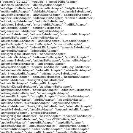
{ "version": "10.12.0", "modules": [ "nexx360BidAdapter",
"33acrossBidAdapter", "360playvidBidAdapter",
"adtelligentBidAdapter", "a1mediaBidAdapter", "a4gBidAdapter",
"medianetBidAdapter", "ablidaBidAdapter", "acuityadsBidAdapter",
"ad2ictionBidAdapter", "adWMGBidAdapter", "adagioBidAdapter",
"appnexusBidAdapter", "adkernelBidAdapter", "admixerBidAdapter",
"adbookpspBidAdapter", "adbutlerBidAdapter",
"addefendBidAdapter", "smarthubBidAdapter", "adfBidAdapter",
"adfusionBidAdapter", "adfusionBidAdapter",
"adgenerationBidAdapter", "adgridBidAdapter",
"adhashBidAdapter", "adheseBidAdapter", "smarthubBidAdapter",
"adipoloBidAdapter", "adkernelBidAdapter",
"adkernelAdnBidAdapter", "asoBidAdapter", "luceadBidAdapter",
"gridBidAdapter", "admanBidAdapter", "admaruBidAdapter",
"admaticBidAdapter", "admaticBidAdapter", "admediaBidAdapter",
"admixerBidAdapter", "admixerBidAdapter",
"limelightDigitalBidAdapter", "adnowBidAdapter",
"adnuntiusBidAdapter", "adkernelBidAdapter", "adotBidAdapter",
"adpartnerBidAdapter", "adplusBidAdapter", "adkernelBidAdapter",
"adkernelAdnBidAdapter", "adponeBidAdapter",
"adverxoBidAdapter", "adprimeBidAdapter", "adqueryBidAdapter",
"adrelevantisBidAdapter", "adrinoBidAdapter", "adriverBidAdapter",
"ads_interactiveBidAdapter", "adsinteractiveBidAdapter",
"adkernelBidAdapter", "aardvarkBidAdapter", "adspiritBidAdapter",
"adstirBidAdapter", "limelightDigitalBidAdapter",
"admaticBidAdapter", "adtargetBidAdapter",
"limelightDigitalBidAdapter", "adtelligentBidAdapter",
"adtrgtmeBidAdapter", "adtrueBidAdapter", "aduptechBidAdapter",
"advangelistsBidAdapter", "advertisingBidAdapter",
"adverxoBidAdapter", "adxcgBidAdapter", "adyoulikeBidAdapter",
"appnexusBidAdapter", "afpBidAdapter", "aidemBidAdapter",
"ajaBidAdapter", "akceloBidAdapter", "algorixBidAdapter",
"alkimiBidAdapter", "limelightDigitalBidAdapter", "alvadsBidAdapter",
"ampliffyBidAdapter", "amxBidAdapter", "beyondmediaBidAdapter",
"aniviewBidAdapter", "anyclipBidAdapter",
"limelightDigitalBidAdapter", "aolBidAdapter", "apacdexBidAdapter",
"limelightDigitalBidAdapter", "appStockSSPBidAdapter",
"appierBidAdapter", "appierBidAdapter", "appierBidAdapter",
"appierBidAdapter", "appushBidAdapter", "apstreamBidAdapter",
"smarthubBidAdapter", "arteebeeBidAdapter", "asealBidAdapter",
"asoBidAdapter", "astraoneBidAdapter", "smarthubBidAdapter",