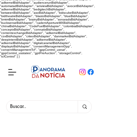
"adkernelBidAdapter", "audiencerunBidAdapter",
"automatadBidAdapter", "aniviewBidAdapter", "avocetBidAdapter",
"adkernelBidAdapter", "bedigitechBidAdapter",
"betweenBidAdapter", "asoBidAdapter", "bidscubeBidAdapter",
"bidtheatreBidAdapter", "blastoBidAdapter", "blueBidAdapter",
"bmtmBidAdapter", "brainyBidAdapter", "sonaradsBidAdapter",
"bucksenseBidAdapter", "cadentApertureMXBidAdapter",
"chtnwBidAdapter", "CodeFuelBidAdapter", "colombiaBidAdapter",
"conceptxBidAdapter", "connatixBidAdapter",
"contentexchangeBidAdapter", "adkernelBidAdapter",
"coxBidAdapter", "criteoBidAdapter", "danmarketBidAdapter",
"deepintentBidAdapter", "adkernelBidAdapter",
"adkernelBidAdapter", "digitalcaramelBidAdapter",
"displayioBidAdapter", "consentManagementGpp",
"consentManagementTcf", "gppControl_usnat",
"gppControl_usstates", "gptPreAuction", "storageControl",
"tcfControl" ] }
Panorama da Notícia