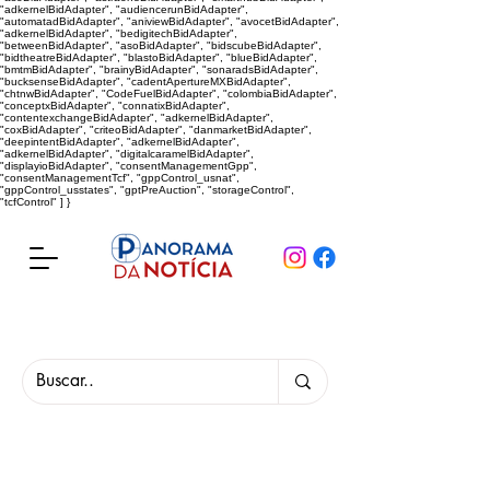
"adkernelBidAdapter", "audiencerunBidAdapter",
"automatadBidAdapter", "aniviewBidAdapter", "avocetBidAdapter",
"adkernelBidAdapter", "bedigitechBidAdapter",
"betweenBidAdapter", "asoBidAdapter", "bidscubeBidAdapter",
"bidtheatreBidAdapter", "blastoBidAdapter", "blueBidAdapter",
"bmtmBidAdapter", "brainyBidAdapter", "sonaradsBidAdapter",
"bucksenseBidAdapter", "cadentApertureMXBidAdapter",
"chtnwBidAdapter", "CodeFuelBidAdapter", "colombiaBidAdapter",
"conceptxBidAdapter", "connatixBidAdapter",
"contentexchangeBidAdapter", "adkernelBidAdapter",
"coxBidAdapter", "criteoBidAdapter", "danmarketBidAdapter",
"deepintentBidAdapter", "adkernelBidAdapter",
"adkernelBidAdapter", "digitalcaramelBidAdapter",
"displayioBidAdapter", "consentManagementGpp",
"consentManagementTcf", "gppControl_usnat",
"gppControl_usstates", "gptPreAuction", "storageControl",
"tcfControl" ] }
Panorama da Notícia