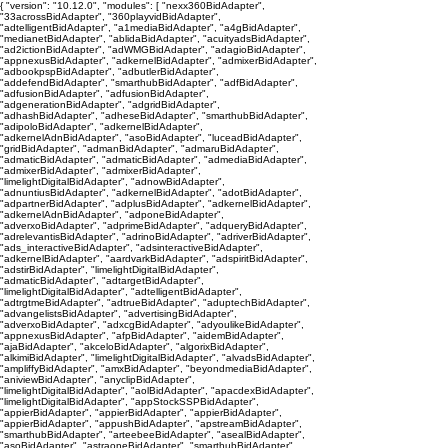
{ "version": "10.12.0", "modules": [ "nexx360BidAdapter",
"33acrossBidAdapter", "360playvidBidAdapter",
"adtelligentBidAdapter", "a1mediaBidAdapter", "a4gBidAdapter",
"medianetBidAdapter", "ablidaBidAdapter", "acuityadsBidAdapter",
"ad2ictionBidAdapter", "adWMGBidAdapter", "adagioBidAdapter",
"appnexusBidAdapter", "adkernelBidAdapter", "admixerBidAdapter",
"adbookpspBidAdapter", "adbutlerBidAdapter",
"addefendBidAdapter", "smarthubBidAdapter", "adfBidAdapter",
"adfusionBidAdapter", "adfusionBidAdapter",
"adgenerationBidAdapter", "adgridBidAdapter",
"adhashBidAdapter", "adheseBidAdapter", "smarthubBidAdapter",
"adipoloBidAdapter", "adkernelBidAdapter",
"adkernelAdnBidAdapter", "asoBidAdapter", "luceadBidAdapter",
"gridBidAdapter", "admanBidAdapter", "admaruBidAdapter",
"admaticBidAdapter", "admaticBidAdapter", "admediaBidAdapter",
"admixerBidAdapter", "admixerBidAdapter",
"limelightDigitalBidAdapter", "adnowBidAdapter",
"adnuntiusBidAdapter", "adkernelBidAdapter", "adotBidAdapter",
"adpartnerBidAdapter", "adplusBidAdapter", "adkernelBidAdapter",
"adkernelAdnBidAdapter", "adponeBidAdapter",
"adverxoBidAdapter", "adprimeBidAdapter", "adqueryBidAdapter",
"adrelevantisBidAdapter", "adrinoBidAdapter", "adriverBidAdapter",
"ads_interactiveBidAdapter", "adsinteractiveBidAdapter",
"adkernelBidAdapter", "aardvarkBidAdapter", "adspiritBidAdapter",
"adstirBidAdapter", "limelightDigitalBidAdapter",
"admaticBidAdapter", "adtargetBidAdapter",
"limelightDigitalBidAdapter", "adtelligentBidAdapter",
"adtrgtmeBidAdapter", "adtrueBidAdapter", "aduptechBidAdapter",
"advangelistsBidAdapter", "advertisingBidAdapter",
"adverxoBidAdapter", "adxcgBidAdapter", "adyoulikeBidAdapter",
"appnexusBidAdapter", "afpBidAdapter", "aidemBidAdapter",
"ajaBidAdapter", "akceloBidAdapter", "algorixBidAdapter",
"alkimiBidAdapter", "limelightDigitalBidAdapter", "alvadsBidAdapter",
"ampliffyBidAdapter", "amxBidAdapter", "beyondmediaBidAdapter",
"aniviewBidAdapter", "anyclipBidAdapter",
"limelightDigitalBidAdapter", "aolBidAdapter", "apacdexBidAdapter",
"limelightDigitalBidAdapter", "appStockSSPBidAdapter",
"appierBidAdapter", "appierBidAdapter", "appierBidAdapter",
"appierBidAdapter", "appushBidAdapter", "apstreamBidAdapter",
"smarthubBidAdapter", "arteebeeBidAdapter", "asealBidAdapter",
"asoBidAdapter", "astraoneBidAdapter", "smarthubBidAdapter",