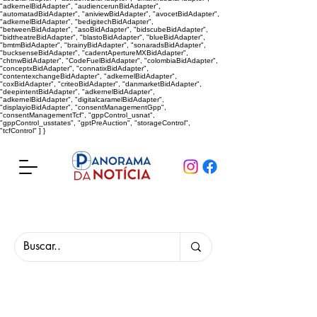
"adkernelBidAdapter", "audiencerunBidAdapter",
"automatadBidAdapter", "aniviewBidAdapter", "avocetBidAdapter",
"adkernelBidAdapter", "bedigitechBidAdapter",
"betweenBidAdapter", "asoBidAdapter", "bidscubeBidAdapter",
"bidtheatreBidAdapter", "blastoBidAdapter", "blueBidAdapter",
"bmtmBidAdapter", "brainyBidAdapter", "sonaradsBidAdapter",
"bucksenseBidAdapter", "cadentApertureMXBidAdapter",
"chtnwBidAdapter", "CodeFuelBidAdapter", "colombiaBidAdapter",
"conceptxBidAdapter", "connatixBidAdapter",
"contentexchangeBidAdapter", "adkernelBidAdapter",
"coxBidAdapter", "criteoBidAdapter", "danmarketBidAdapter",
"deepintentBidAdapter", "adkernelBidAdapter",
"adkernelBidAdapter", "digitalcaramelBidAdapter",
"displayioBidAdapter", "consentManagementGpp",
"consentManagementTcf", "gppControl_usnat",
"gppControl_usstates", "gptPreAuction", "storageControl",
"tcfControl" ] }
Panorama da Notícia