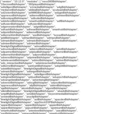
{ "version": "10.12.0", "modules": [ "nexx360BidAdapter",
"33acrossBidAdapter", "360playvidBidAdapter",
"adtelligentBidAdapter", "a1mediaBidAdapter", "a4gBidAdapter",
"medianetBidAdapter", "ablidaBidAdapter", "acuityadsBidAdapter",
"ad2ictionBidAdapter", "adWMGBidAdapter", "adagioBidAdapter",
"appnexusBidAdapter", "adkernelBidAdapter", "admixerBidAdapter",
"adbookpspBidAdapter", "adbutlerBidAdapter",
"addefendBidAdapter", "smarthubBidAdapter", "adfBidAdapter",
"adfusionBidAdapter", "adfusionBidAdapter",
"adgenerationBidAdapter", "adgridBidAdapter",
"adhashBidAdapter", "adheseBidAdapter", "smarthubBidAdapter",
"adipoloBidAdapter", "adkernelBidAdapter",
"adkernelAdnBidAdapter", "asoBidAdapter", "luceadBidAdapter",
"gridBidAdapter", "admanBidAdapter", "admaruBidAdapter",
"admaticBidAdapter", "admaticBidAdapter", "admediaBidAdapter",
"admixerBidAdapter", "admixerBidAdapter",
"limelightDigitalBidAdapter", "adnowBidAdapter",
"adnuntiusBidAdapter", "adkernelBidAdapter", "adotBidAdapter",
"adpartnerBidAdapter", "adplusBidAdapter", "adkernelBidAdapter",
"adkernelAdnBidAdapter", "adponeBidAdapter",
"adverxoBidAdapter", "adprimeBidAdapter", "adqueryBidAdapter",
"adrelevantisBidAdapter", "adrinoBidAdapter", "adriverBidAdapter",
"ads_interactiveBidAdapter", "adsinteractiveBidAdapter",
"adkernelBidAdapter", "aardvarkBidAdapter", "adspiritBidAdapter",
"adstirBidAdapter", "limelightDigitalBidAdapter",
"admaticBidAdapter", "adtargetBidAdapter",
"limelightDigitalBidAdapter", "adtelligentBidAdapter",
"adtrgtmeBidAdapter", "adtrueBidAdapter", "aduptechBidAdapter",
"advangelistsBidAdapter", "advertisingBidAdapter",
"adverxoBidAdapter", "adxcgBidAdapter", "adyoulikeBidAdapter",
"appnexusBidAdapter", "afpBidAdapter", "aidemBidAdapter",
"ajaBidAdapter", "akceloBidAdapter", "algorixBidAdapter",
"alkimiBidAdapter", "limelightDigitalBidAdapter", "alvadsBidAdapter",
"ampliffyBidAdapter", "amxBidAdapter", "beyondmediaBidAdapter",
"aniviewBidAdapter", "anyclipBidAdapter",
"limelightDigitalBidAdapter", "aolBidAdapter", "apacdexBidAdapter",
"limelightDigitalBidAdapter", "appStockSSPBidAdapter",
"appierBidAdapter", "appierBidAdapter", "appierBidAdapter",
"appierBidAdapter", "appushBidAdapter", "apstreamBidAdapter",
"smarthubBidAdapter", "arteebeeBidAdapter", "asealBidAdapter",
"asoBidAdapter", "astraoneBidAdapter", "smarthubBidAdapter",