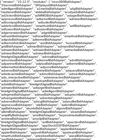
{ "version": "10.12.0", "modules": [ "nexx360BidAdapter",
"33acrossBidAdapter", "360playvidBidAdapter",
"adtelligentBidAdapter", "a1mediaBidAdapter", "a4gBidAdapter",
"medianetBidAdapter", "ablidaBidAdapter", "acuityadsBidAdapter",
"ad2ictionBidAdapter", "adWMGBidAdapter", "adagioBidAdapter",
"appnexusBidAdapter", "adkernelBidAdapter", "admixerBidAdapter",
"adbookpspBidAdapter", "adbutlerBidAdapter",
"addefendBidAdapter", "smarthubBidAdapter", "adfBidAdapter",
"adfusionBidAdapter", "adfusionBidAdapter",
"adgenerationBidAdapter", "adgridBidAdapter",
"adhashBidAdapter", "adheseBidAdapter", "smarthubBidAdapter",
"adipoloBidAdapter", "adkernelBidAdapter",
"adkernelAdnBidAdapter", "asoBidAdapter", "luceadBidAdapter",
"gridBidAdapter", "admanBidAdapter", "admaruBidAdapter",
"admaticBidAdapter", "admaticBidAdapter", "admediaBidAdapter",
"admixerBidAdapter", "admixerBidAdapter",
"limelightDigitalBidAdapter", "adnowBidAdapter",
"adnuntiusBidAdapter", "adkernelBidAdapter", "adotBidAdapter",
"adpartnerBidAdapter", "adplusBidAdapter", "adkernelBidAdapter",
"adkernelAdnBidAdapter", "adponeBidAdapter",
"adverxoBidAdapter", "adprimeBidAdapter", "adqueryBidAdapter",
"adrelevantisBidAdapter", "adrinoBidAdapter", "adriverBidAdapter",
"ads_interactiveBidAdapter", "adsinteractiveBidAdapter",
"adkernelBidAdapter", "aardvarkBidAdapter", "adspiritBidAdapter",
"adstirBidAdapter", "limelightDigitalBidAdapter",
"admaticBidAdapter", "adtargetBidAdapter",
"limelightDigitalBidAdapter", "adtelligentBidAdapter",
"adtrgtmeBidAdapter", "adtrueBidAdapter", "aduptechBidAdapter",
"advangelistsBidAdapter", "advertisingBidAdapter",
"adverxoBidAdapter", "adxcgBidAdapter", "adyoulikeBidAdapter",
"appnexusBidAdapter", "afpBidAdapter", "aidemBidAdapter",
"ajaBidAdapter", "akceloBidAdapter", "algorixBidAdapter",
"alkimiBidAdapter", "limelightDigitalBidAdapter", "alvadsBidAdapter",
"ampliffyBidAdapter", "amxBidAdapter", "beyondmediaBidAdapter",
"aniviewBidAdapter", "anyclipBidAdapter",
"limelightDigitalBidAdapter", "aolBidAdapter", "apacdexBidAdapter",
"limelightDigitalBidAdapter", "appStockSSPBidAdapter",
"appierBidAdapter", "appierBidAdapter", "appierBidAdapter",
"appierBidAdapter", "appushBidAdapter", "apstreamBidAdapter",
"smarthubBidAdapter", "arteebeeBidAdapter", "asealBidAdapter",
"asoBidAdapter", "astraoneBidAdapter", "smarthubBidAdapter",