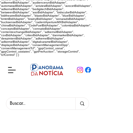
"adkernelBidAdapter", "audiencerunBidAdapter",
"automatadBidAdapter", "aniviewBidAdapter", "avocetBidAdapter",
"adkernelBidAdapter", "bedigitechBidAdapter",
"betweenBidAdapter", "asoBidAdapter", "bidscubeBidAdapter",
"bidtheatreBidAdapter", "blastoBidAdapter", "blueBidAdapter",
"bmtmBidAdapter", "brainyBidAdapter", "sonaradsBidAdapter",
"bucksenseBidAdapter", "cadentApertureMXBidAdapter",
"chtnwBidAdapter", "CodeFuelBidAdapter", "colombiaBidAdapter",
"conceptxBidAdapter", "connatixBidAdapter",
"contentexchangeBidAdapter", "adkernelBidAdapter",
"coxBidAdapter", "criteoBidAdapter", "danmarketBidAdapter",
"deepintentBidAdapter", "adkernelBidAdapter",
"adkernelBidAdapter", "digitalcaramelBidAdapter",
"displayioBidAdapter", "consentManagementGpp",
"consentManagementTcf", "gppControl_usnat",
"gppControl_usstates", "gptPreAuction", "storageControl",
"tcfControl" ] }
Panorama da Notícia