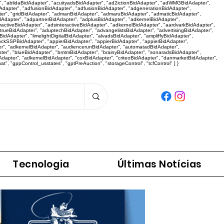
r", "ablidaBidAdapter", "acuityadsBidAdapter", "ad2ictionBidAdapter", "adWMGBidAdapter",
dapter", "adfusionBidAdapter", "adfusionBidAdapter", "adgenerationBidAdapter",
er", "gridBidAdapter", "admanBidAdapter", "admaruBidAdapter", "admaticBidAdapter",
dAdapter", "adpartnerBidAdapter", "adplusBidAdapter", "adkernelBidAdapter",
activeBidAdapter", "adsinteractiveBidAdapter", "adkernelBidAdapter", "aardvarkBidAdapter",
"adtrueBidAdapter", "aduptechBidAdapter", "advangelistsBidAdapter", "advertisingBidAdapter",
dAdapter", "limelightDigitalBidAdapter", "alvadsBidAdapter", "ampliffyBidAdapter",
tockSSPBidAdapter", "appierBidAdapter", "appierBidAdapter", "appierBidAdapter",
r", "adkernelBidAdapter", "audiencerunBidAdapter", "automatadBidAdapter",
pter", "blueBidAdapter", "bmtmBidAdapter", "brainyBidAdapter", "sonaradsBidAdapter",
apter", "adkernelBidAdapter", "coxBidAdapter", "criteoBidAdapter", "danmarketBidAdapter",
 "gppControl_usstates", "gptPreAuction", "storageControl", "tcfControl" ] }
Panorama da Notícia
Tecnologia
Últimas Notícias