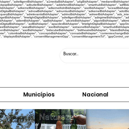
idAdapter", "adtelligentBidAdapter", "a1mediaBidAdapter", "a4gBidAdapter", "medianetBidAdapte
kpspBidAdapter", "adbutlerBidAdapter", "addefendBidAdapter", "smarthubBidAdapter", "adfBidA
idAdapter", "adkernelBidAdapter", "adkernelAdnBidAdapter", "asoBidAdapter", "luceadBidAdapt
htDigitalBidAdapter", "adnowBidAdapter", "adnuntiusBidAdapter", "adkernelBidAdapter", "adotBi
eryBidAdapter", "adrelevantisBidAdapter", "adrinoBidAdapter", "adriverBidAdapter", "ads_inter
targetBidAdapter", "limelightDigitalBidAdapter", "adtelligentBidAdapter", "adtrgtmeBidAdapter", 
apter", "aidemBidAdapter", "ajaBidAdapter", "akceloBidAdapter", "algorixBidAdapter", "alkimiBi
tDigitalBidAdapter", "aolBidAdapter", "apacdexBidAdapter", "limelightDigitalBidAdapter", "appS
eeBidAdapter", "asealBidAdapter", "asoBidAdapter", "astraoneBidAdapter", "smarthubBidAdapte
eenBidAdapter", "asoBidAdapter", "bidscubeBidAdapter", "bidtheatreBidAdapter", "blastoBidAda
r", "colombiaBidAdapter", "conceptxBidAdapter", "connatixBidAdapter", "contentexchangeBidAd
", "displayioBidAdapter", "consentManagementGpp", "consentManagementTcf", "gppControl_usnat",
Municípios
Nacional