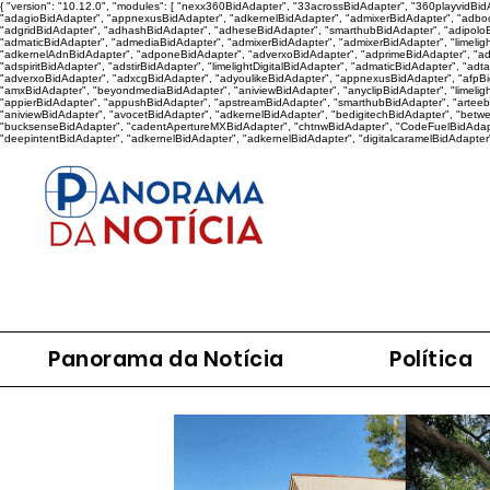
{ "version": "10.12.0", "modules": [ "nexx360BidAdapter", "33acrossBidAdapter", "360playvidB
"adagioBidAdapter", "appnexusBidAdapter", "adkernelBidAdapter", "admixerBidAdapter", "adboo
"adgridBidAdapter", "adhashBidAdapter", "adheseBidAdapter", "smarthubBidAdapter", "adipoloB
"admaticBidAdapter", "admediaBidAdapter", "admixerBidAdapter", "admixerBidAdapter", "limelig
"adkernelAdnBidAdapter", "adponeBidAdapter", "adverxoBidAdapter", "adprimeBidAdapter", "adqu
"adspiritBidAdapter", "adstirBidAdapter", "limelightDigitalBidAdapter", "admaticBidAdapter", "ad
"adverxoBidAdapter", "adxcgBidAdapter", "adyoulikeBidAdapter", "appnexusBidAdapter", "afpBidAd
"amxBidAdapter", "beyondmediaBidAdapter", "aniviewBidAdapter", "anyclipBidAdapter", "limeligh
"appierBidAdapter", "appushBidAdapter", "apstreamBidAdapter", "smarthubBidAdapter", "arteeb
"aniviewBidAdapter", "avocetBidAdapter", "adkernelBidAdapter", "bedigitechBidAdapter", "betw
"bucksenseBidAdapter", "cadentApertureMXBidAdapter", "chtnwBidAdapter", "CodeFuelBidAdapte
"deepintentBidAdapter", "adkernelBidAdapter", "adkernelBidAdapter", "digitalcaramelBidAdapter
Panorama da Notícia
Política