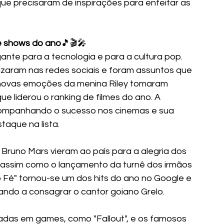
que precisaram de inspirações para enfeitar as 
 e shows do ano
🎵🎬🎤
te para a tecnologia e para a cultura pop. 
lizaram nas redes sociais e foram assuntos que 
As novas emoções da menina Riley tomaram 
e liderou o ranking de filmes do ano. A 
acompanhando o sucesso nos cinemas e sua 
taque na lista.
Bruno Mars vieram ao país para a alegria dos 
, assim como o lançamento da turnê dos irmãos 
 Fé" tornou-se um dos hits do ano no Google e 
udando a consagrar o cantor goiano Grelo.
iradas em games, como "Fallout", e os famosos 