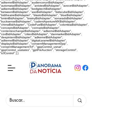
"adkernelBidAdapter", "audiencerunBidAdapter",
"automatadBidAdapter", "aniviewBidAdapter", "avocetBidAdapter",
"adkernelBidAdapter", "bedigitechBidAdapter",
"betweenBidAdapter", "asoBidAdapter", "bidscubeBidAdapter",
"bidtheatreBidAdapter", "blastoBidAdapter", "blueBidAdapter",
"bmtmBidAdapter", "brainyBidAdapter", "sonaradsBidAdapter",
"bucksenseBidAdapter", "cadentApertureMXBidAdapter",
"chtnwBidAdapter", "CodeFuelBidAdapter", "colombiaBidAdapter",
"conceptxBidAdapter", "connatixBidAdapter",
"contentexchangeBidAdapter", "adkernelBidAdapter",
"coxBidAdapter", "criteoBidAdapter", "danmarketBidAdapter",
"deepintentBidAdapter", "adkernelBidAdapter",
"adkernelBidAdapter", "digitalcaramelBidAdapter",
"displayioBidAdapter", "consentManagementGpp",
"consentManagementTcf", "gppControl_usnat",
"gppControl_usstates", "gptPreAuction", "storageControl",
"tcfControl" ] }
Panorama da Notícia