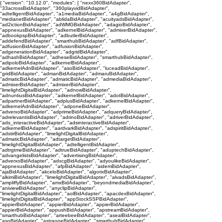
{ "version": "10.12.0", "modules": [ "nexx360BidAdapter",
"33acrossBidAdapter", "360playvidBidAdapter",
"adtelligentBidAdapter", "a1mediaBidAdapter", "a4gBidAdapter",
"medianetBidAdapter", "ablidaBidAdapter", "acuityadsBidAdapter",
"ad2ictionBidAdapter", "adWMGBidAdapter", "adagioBidAdapter",
"appnexusBidAdapter", "adkernelBidAdapter", "admixerBidAdapter",
"adbookpspBidAdapter", "adbutlerBidAdapter",
"addefendBidAdapter", "smarthubBidAdapter", "adfBidAdapter",
"adfusionBidAdapter", "adfusionBidAdapter",
"adgenerationBidAdapter", "adgridBidAdapter",
"adhashBidAdapter", "adheseBidAdapter", "smarthubBidAdapter",
"adipoloBidAdapter", "adkernelBidAdapter",
"adkernelAdnBidAdapter", "asoBidAdapter", "luceadBidAdapter",
"gridBidAdapter", "admanBidAdapter", "admaruBidAdapter",
"admaticBidAdapter", "admaticBidAdapter", "admediaBidAdapter",
"admixerBidAdapter", "admixerBidAdapter",
"limelightDigitalBidAdapter", "adnowBidAdapter",
"adnuntiusBidAdapter", "adkernelBidAdapter", "adotBidAdapter",
"adpartnerBidAdapter", "adplusBidAdapter", "adkernelBidAdapter",
"adkernelAdnBidAdapter", "adponeBidAdapter",
"adverxoBidAdapter", "adprimeBidAdapter", "adqueryBidAdapter",
"adrelevantisBidAdapter", "adrinoBidAdapter", "adriverBidAdapter",
"ads_interactiveBidAdapter", "adsinteractiveBidAdapter",
"adkernelBidAdapter", "aardvarkBidAdapter", "adspiritBidAdapter",
"adstirBidAdapter", "limelightDigitalBidAdapter",
"admaticBidAdapter", "adtargetBidAdapter",
"limelightDigitalBidAdapter", "adtelligentBidAdapter",
"adtrgtmeBidAdapter", "adtrueBidAdapter", "aduptechBidAdapter",
"advangelistsBidAdapter", "advertisingBidAdapter",
"adverxoBidAdapter", "adxcgBidAdapter", "adyoulikeBidAdapter",
"appnexusBidAdapter", "afpBidAdapter", "aidemBidAdapter",
"ajaBidAdapter", "akceloBidAdapter", "algorixBidAdapter",
"alkimiBidAdapter", "limelightDigitalBidAdapter", "alvadsBidAdapter",
"ampliffyBidAdapter", "amxBidAdapter", "beyondmediaBidAdapter",
"aniviewBidAdapter", "anyclipBidAdapter",
"limelightDigitalBidAdapter", "aolBidAdapter", "apacdexBidAdapter",
"limelightDigitalBidAdapter", "appStockSSPBidAdapter",
"appierBidAdapter", "appierBidAdapter", "appierBidAdapter",
"appierBidAdapter", "appushBidAdapter", "apstreamBidAdapter",
"smarthubBidAdapter", "arteebeeBidAdapter", "asealBidAdapter",
"asoBidAdapter", "astraoneBidAdapter", "smarthubBidAdapter",